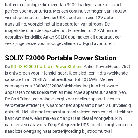
batterijtechnologie die meer dan 3000 laadcycli aankan, is het
perfect voor avonturiers. Met een continu vermogen van 1800W,
vier stopcontacten, diverse USB-poorten en een 12V auto-
aansluiting, voorziet het al je apparaten van stroom. De
mogelijkheid om de capaciteit uit te breiden tot 2 kWh en de
gebruiksvriendelijke Anker SOLIX app maken dit apparaat een
veelzijdige keuze voor noodgevallen en off-grid avonturen.
SOLIX F2000 Portable Power Station
De
SOLIX F2000 Portable Power Station
(Anker PowerHouse 767)
is ontworpen voor intensief gebruik en biedt een indrukwekkende
capaciteit van 2048Wh, uitbreidbaar tot 4096Wh. Met een
vermogen van 2300W (3200W piekbelasting) kan het zware
apparaten zoals koelkasten en medische apparatuur aandrijven.
De GaNPrime technologie zorgt voor snellere oplaadtijden en
verbeterde efficiëntie, waardoor het apparaat binnen 2 uur volledig
oplaadt. Het slimme temperatuurcontrolesysteem en het intrekbare
handvat met wielen maken dit apparaat ideaal voor gebruik in
campers en caravans. De geïntegreerde UPS-functie zorgt voor een
naadloze overgang naar batterijvoeding bij stroomuitval.