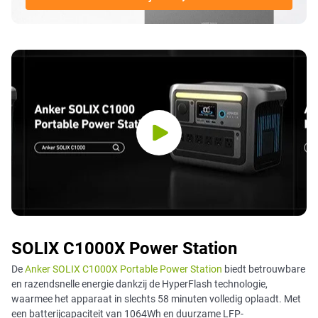
SOLIX C1000X Power Station
De
Anker SOLIX C1000X Portable Power Station
biedt betrouwbare
en razendsnelle energie dankzij de HyperFlash technologie,
waarmee het apparaat in slechts 58 minuten volledig oplaadt. Met
een batterijcapaciteit van 1064Wh en duurzame LFP-