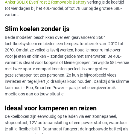
Anker SOLIX EverFrost 2 Removable Battery
verleng je de koeltijd
tot vier dagen bij het 40L-model, of tot 78 uur bij de grotere 58L-
variant.
Slim koelen zonder ijs
Beide modellen beschikken over een geavanceerd 360°
luchtkoelsysteem en bieden een temperatuurbereik van -20°C tot
20°C. Omdat ze volledig ijsvrij werken, houd je meer ruimte over
voor je eten en drinken – zonder gedoe met smeltwater. De 40L-
variant is ideaal voor koppels of kleine groepen, terwijl de 58L-versie
met twee aparte compartimenten perfect is voor grotere
gezelschappen tot zes personen. Zo kun je bijvoorbeeld vlees
invriezen en tegelijkertijd drankjes koud houden. Dankzij drie slimme
koelmodi – Eco, Smart en Power – pas je het energieverbruik
moeiteloos aan op jouw situatie.
Ideaal voor kamperen en reizen
De koelboxen zijn eenvoudig op te laden via een zonnepaneel,
stopcontact, 12V auto-aansluiting of een power station, waardoor
je altijd flexibel blijft. Daarnaast fungeert de ingebouwde batterij als