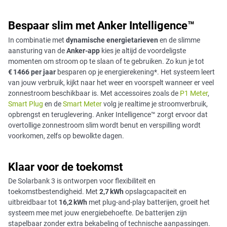
Bespaar slim met Anker Intelligence™
In combinatie met
dynamische energietarieven
en de slimme
aansturing van de
Anker-app
kies je altijd de voordeligste
momenten om stroom op te slaan of te gebruiken. Zo kun je tot
€ 1466 per jaar
besparen op je energierekening*. Het systeem leert
van jouw verbruik, kijkt naar het weer en voorspelt wanneer er veel
zonnestroom beschikbaar is. Met accessoires zoals de
P1 Meter
,
Smart Plug
en de
Smart Meter
volg je realtime je stroomverbruik,
opbrengst en teruglevering. Anker Intelligence™ zorgt ervoor dat
overtollige zonnestroom slim wordt benut en verspilling wordt
voorkomen, zelfs op bewolkte dagen.
Klaar voor de toekomst
De Solarbank 3 is ontworpen voor flexibiliteit en
toekomstbestendigheid. Met
2,7 kWh
opslagcapaciteit en
uitbreidbaar tot
16,2 kWh
met plug-and-play batterijen, groeit het
systeem mee met jouw energiebehoefte. De batterijen zijn
stapelbaar zonder extra bekabeling of technische aanpassingen.