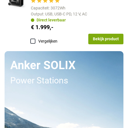
Capaciteit: 3072Wh
Output: USB, USB-C PD, 12 V, AC
Direct leverbaar
€ 1.999,-
Bekijk product
Vergelijken
Anker SOLIX
Power Stations