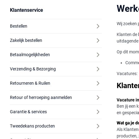
Werke
Klantenservice
Wij zoeken 
Bestellen
Klanten de 
Zakelijk bestellen
uitdagende 
Op dit mom
Betaalmogelijkheden
Commer
Verzending & Bezorging
Vacatures:
Retourneren & Ruilen
Klante
Retour of herroeping aanmelden
Vacature in
Ben jij een
Garantie & services
en gespecia
Wat ga je 
Tweedekans producten
Als Klanten
producten, 