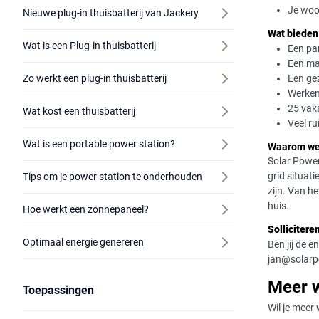
Je woon
Nieuwe plug-in thuisbatterij van Jackery
Wat bieden 
Wat is een Plug-in thuisbatterij
Een par
Een ma
Een ge
Zo werkt een plug-in thuisbatterij
Werken
25 vak
Wat kost een thuisbatterij
Veel ru
Wat is een portable power station?
Waarom wer
Solar Power
grid situat
Tips om je power station te onderhouden
zijn. Van h
huis.
Hoe werkt een zonnepaneel?
Sollicitere
Optimaal energie genereren
Ben jij de 
jan@solarpo
Meer w
Toepassingen
Wil je meer