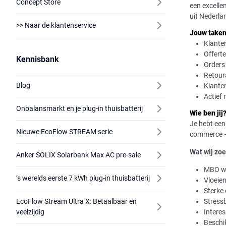
Concept Store
een excelle
uit Nederla
>> Naar de klantenservice
Jouw taken 
Klanten
Offerte
Kennisbank
Orders
Retour
Blog
Klante
Actief
Onbalansmarkt en je plug-in thuisbatterij
Wie ben jij
Je hebt een
Nieuwe EcoFlow STREAM serie
commerce — 
Wat wij zo
Anker SOLIX Solarbank Max AC pre-sale
MBO we
’s werelds eerste 7 kWh plug-in thuisbatterij
Vloeien
Sterke
Stress
EcoFlow Stream Ultra X: Betaalbaar en
Intere
veelzijdig
Beschi