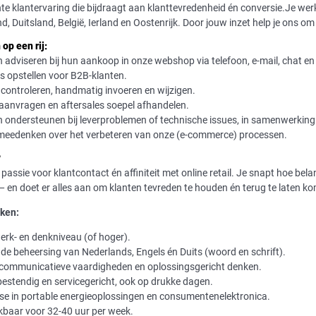
nte klantervaring die bijdraagt aan klanttevredenheid én conversie.Je we
nd, Duitsland, België, Ierland en Oostenrijk. Door jouw inzet help je ons o
op een rij:
 adviseren bij hun aankoop in onze webshop via telefoon, e-mail, chat en
s opstellen voor B2B-klanten.
 controleren, handmatig invoeren en wijzigen.
aanvragen en aftersales soepel afhandelen.
n ondersteunen bij leverproblemen of technische issues, in samenwerking
 meedenken over het verbeteren van onze (e-commerce) processen.
?
 passie voor klantcontact én affiniteit met online retail. Je snapt hoe bel
en doet er alles aan om klanten tevreden te houden én terug te laten k
eken:
rk- en denkniveau (of hoger).
de beheersing van Nederlands, Engels én Duits (woord en schrift).
 communicatieve vaardigheden en oplossingsgericht denken.
bestendig en servicegericht, ook op drukke dagen.
sse in portable energieoplossingen en consumentenelektronica.
kbaar voor 32-40 uur per week.