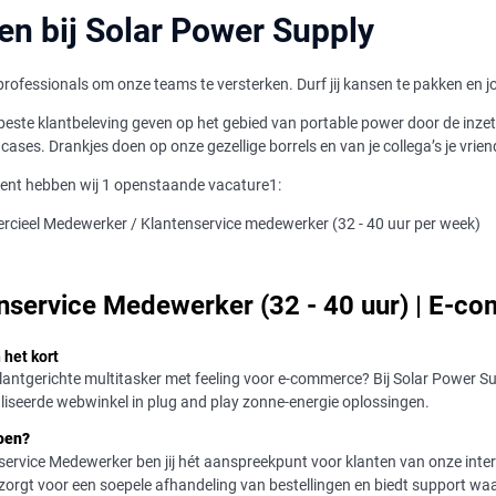
n bij Solar Power Supply
professionals om onze teams te versterken. Durf jij kansen te pakken en jo
beste klantbeleving geven op het gebied van portable power door de inzet
cases. Drankjes doen op onze gezellige borrels en van je collega’s je vrie
ent hebben wij 1 openstaande vacature1:
cieel Medewerker / Klantenservice medewerker (32 - 40 uur per week)
nservice Medewerker (32 - 40 uur) | E-c
 het kort
 klantgerichte multitasker met feeling voor e-commerce? Bij Solar Power Su
liseerde webwinkel in plug and play zonne-energie oplossingen.
doen?
service Medewerker ben jij hét aanspreekpunt voor klanten van onze intern
zorgt voor een soepele afhandeling van bestellingen en biedt support waar 