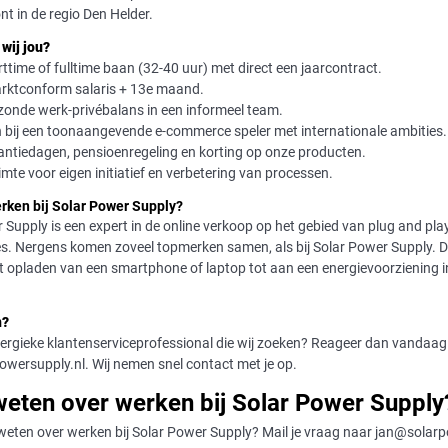
t in de regio Den Helder.
wij jou?
ttime of fulltime baan (32-40 uur) met direct een jaarcontract.
rktconform salaris + 13e maand.
zonde werk-privébalans in een informeel team.
 bij een toonaangevende e-commerce speler met internationale ambities.
antiedagen, pensioenregeling en korting op onze producten.
imte voor eigen initiatief en verbetering van processen.
ken bij Solar Power Supply?
 Supply is een expert in de online verkoop op het gebied van plug and pla
ies. Nergens komen zoveel topmerken samen, als bij Solar Power Supply. 
et opladen van een smartphone of laptop tot aan een energievoorziening i
n?
energieke klantenserviceprofessional die wij zoeken? Reageer dan vandaag 
wersupply.nl. Wij nemen snel contact met je op.
eten over werken bij Solar Power Supply
 weten over werken bij Solar Power Supply? Mail je vraag naar jan@solar