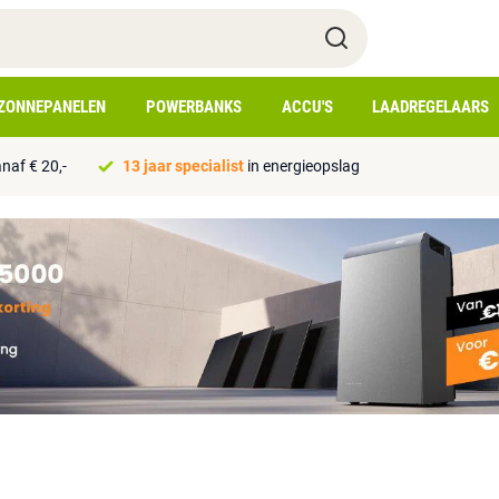
ZONNEPANELEN
POWERBANKS
ACCU'S
LAADREGELAARS
naf € 20,-
13 jaar specialist
in energieopslag