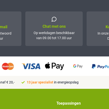
Chat met ons
mail
K
Op werkdagen beschikbaar
ntwoord
In onze
van 09.00 tot 17.00 uur
ur
D
naf € 20,-
13 jaar specialist
in energieopslag
Toepassingen