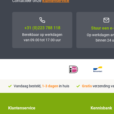
Contacteer onze
klantenservice
+31 (0)223 788 118
Stuur een e-
Bereikbaar op werkdagen
Op werkdagen a
van 09.00 tot 17.00 uur
binnen 24 u
Vandaag besteld,
1-3 dagen
in huis
Gratis
verzending va
Klantenservice
Kennisbank