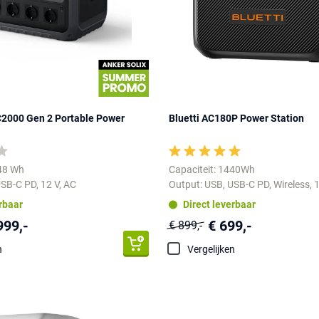
C2000 Gen 2 Portable Power
Bluetti AC180P Power Station
048 Wh
Capaciteit: 1440Wh
SB-C PD, 12 V, AC
Output: USB, USB-C PD, Wireless, 1
erbaar
Direct leverbaar
999,-
€ 699,-
€ 899,-
n
Vergelijken