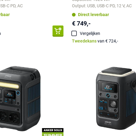
USB-C PD, AC
Output: USB, USB-C PD, 12 V, AC
erbaar
Direct leverbaar
€ 749,-
n
Vergelijken
Tweedekans
van € 724,-