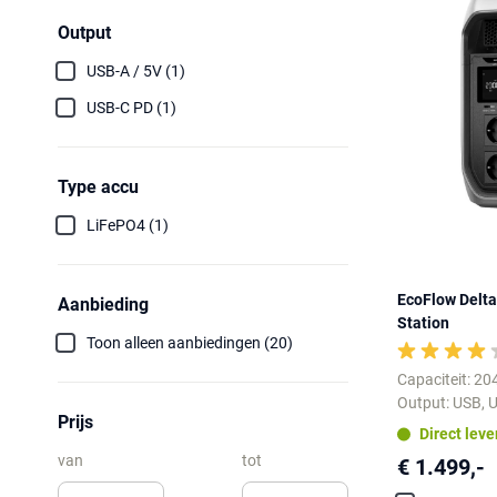
Output
USB-A / 5V (1)
USB-C PD (1)
Type accu
LiFePO4 (1)
EcoFlow Delta
Aanbieding
Station
Toon alleen aanbiedingen (20)
Capaciteit: 2
Output: USB, U
Prijs
Direct lev
van
tot
€ 1.499,-