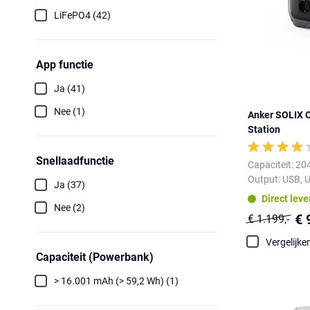
LiFePO4 (42)
App functie
Ja (41)
Nee (1)
Anker SOLIX 
Station
Snellaadfunctie
Capaciteit: 2
Output: USB, U
Ja (37)
Direct lev
Nee (2)
€ 
€ 1.199,-
Vergelijke
Capaciteit (Powerbank)
> 16.001 mAh (> 59,2 Wh) (1)