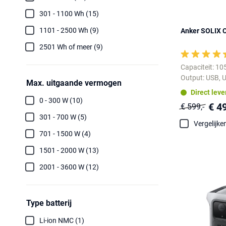
301 - 1100 Wh (15)
1101 - 2500 Wh (9)
Anker SOLIX 
2501 Wh of meer (9)
Capaciteit: 1
Output: USB, U
Max. uitgaande vermogen
Direct lev
0 - 300 W (10)
€ 4
€ 599,-
301 - 700 W (5)
Vergelijke
701 - 1500 W (4)
1501 - 2000 W (13)
2001 - 3600 W (12)
Type batterij
Li-ion NMC (1)