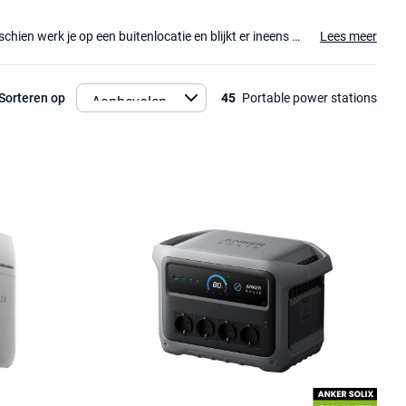
Heb je ooit op een festival gestaan, je telefoon leeg en geen stopcontact in zicht? Of misschien werk je op een buitenlocatie en blijkt er ineens geen stroom beschikbaar te zijn voor je apparatuur? Dan is een draagbare power station de oplossing die je nodig hebt. Deze compacte apparaten zorgen ervoor dat je altijd voldoende energie hebt, waar je ook bent, zonder afhankelijk te zijn van het elektriciteitsnet. Van het opladen van je smartphone tot het voeden van grotere apparaten zoals koelkasten of laptops, een power station biedt je de vrijheid om te doen wat je wilt, zonder je zorgen te maken over stroomtekort.
Lees meer
Een power station is een mobiele energiebron die je apparaten van stroom voorziet, zelfs wanneer er geen stopcontact in de buurt is. Dit maakt het de ideale oplossing voor bijvoorbeeld kamperen, outdoor werk en het hebben van betrouwbare energie in geval van nood. Of je nu je smartphone wilt opladen, je laptop wilt gebruiken voor werk of grotere apparaten zoals koelkasten en kooktoestellen wilt laten draaien, een power station levert betrouwbare energie op de momenten die er echt toe doen. Het biedt je de onafhankelijkheid die je zoekt, zonder concessies te doen aan je energiebehoeften.
Sorteren op
45
Portable power stations
Wil je je energiebehoefte nog duurzamer maken? Combineer dan een power station met een zonnepaneel om je eigen energie op te wekken en op te slaan. Het zonnepaneel maakt het mogelijk om je power station op te laden op plekken waar je anders geen stroombron zou hebben. Voel je volledig zelfvoorzienend en geniet met een gerust hart van dagenlang stroom voor al je essentiële apparaten.
it biedt.
Bluetti
,
EcoFlow
en
Anker
zijn merken die zich onderscheiden door hun slimme technologieën en gebruiksvriendelijke designs. Of je nu werkt, reist of van avontuur houdt, deze merken zorgen ervoor dat je altijd de stroom hebt die je nodig hebt, zonder concessies te doen aan de prestaties of duurzaamheid. Deze topmerken bieden veelzijdige oplossingen die je helpen om flexibel en zelfvoorzienend te blijven.