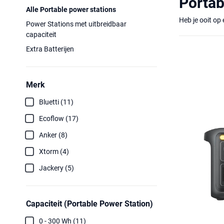
Portab
Alle Portable power stations
Power Stations met uitbreidbaar
Wat is ee
capaciteit
Extra Batterijen
Duurzaam
Merk
Kwaliteit
Bluetti (11)
Wanneer je kie
Ecoflow (17)
Anker (8)
Xtorm (4)
Jackery (5)
Capaciteit (Portable Power Station)
0 - 300 Wh (11)