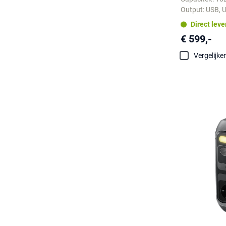
Output: USB, 
Direct lev
€ 599,-
Vergelijke