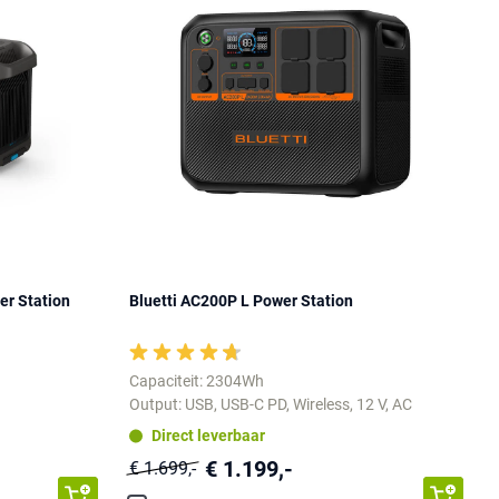
er Station
Bluetti AC200P L Power Station
Capaciteit: 2304Wh
Output: USB, USB-C PD, Wireless, 12 V, AC
Direct leverbaar
€ 1.199,-
€ 1.699,-