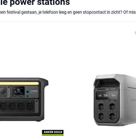
le power stations
n Power Station?
 opladen met een zonnepaneel
 van topmerken: Bluetti, EcoFlow en Anker
st voor een power station, wil je een merk dat betrouwbaarheid en kwalite