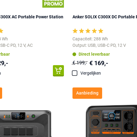
300X AC Portable Power Station
Anker SOLIX C300X DC Portable 
88 Wh
Capaciteit: 288 Wh
SB-C PD, 12 V, AC
Output: USB, USB-C PD, 12 V
erbaar
Direct leverbaar
29,-
€ 169,-
€ 199,-
n
Vergelijken
Aanbieding