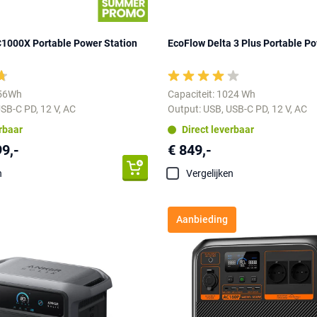
C1000X Portable Power Station
EcoFlow Delta 3 Plus Portable Po
056Wh
Capaciteit: 1024 Wh
SB-C PD, 12 V, AC
Output: USB, USB-C PD, 12 V, AC
erbaar
Direct leverbaar
99,-
€ 849,-
n
Vergelijken
Aanbieding