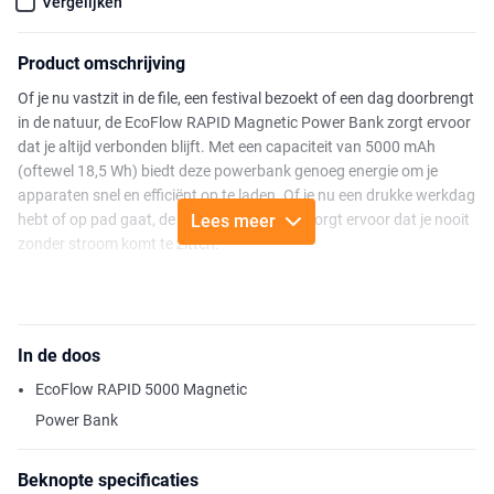
Vergelijken
Product omschrijving
Of je nu vastzit in de file, een festival bezoekt of een dag doorbrengt
in de natuur, de EcoFlow RAPID Magnetic Power Bank zorgt ervoor
dat je altijd verbonden blijft. Met een capaciteit van 5000 mAh
(oftewel 18,5 Wh) biedt deze powerbank genoeg energie om je
apparaten snel en efficiënt op te laden. Of je nu een drukke werkdag
hebt of op pad gaat, de RAPID powerbank zorgt ervoor dat je nooit
Lees meer
zonder stroom komt te zitten.
Dankzij de combinatie van 30W snel bekabeld opladen en
draadloos opladen tot 15W, kun je met de RAPID Magnetic Power
Bank je apparaten moeiteloos van energie voorzien. Het
In de doos
innovatieve magnetische ontwerp zorgt ervoor dat je eenvoudig je
telefoon of andere apparaten oplaadt, zonder kabels die in de weg
EcoFlow RAPID 5000 Magnetic
zitten. Bovendien is de batterij in slechts 33 minuten al voor 70%
Power Bank
opgeladen, wat ideaal is voor momenten waarop je snel weer
verder moet.
Beknopte specificaties
Deze powerbank is niet alleen krachtig, maar ook slim. Het