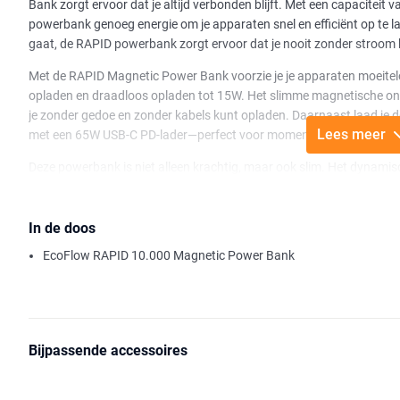
Bank zorgt ervoor dat je altijd verbonden blijft. Met een capaciteit
powerbank genoeg energie om je apparaten snel en efficiënt op te l
gaat, de RAPID powerbank zorgt ervoor dat je nooit zonder stroom k
Met de RAPID Magnetic Power Bank voorzie je je apparaten moeitel
opladen en draadloos opladen tot 15W. Het slimme magnetische ontwe
je zonder gedoe en zonder kabels kunt opladen. Daarnaast laad je d
Lees meer
met een 65W USB-C PD-lader—perfect voor momenten waarop je sne
Deze powerbank is niet alleen krachtig, maar ook slim. Het dynamisc
en het stroomverbruik, zodat je precies weet hoe snel je apparaten
aanpassen om een persoonlijk tintje toe te voegen.
In de doos
Met de handige ingebouwde standaard kun je de RAPID gemakkelijk ne
EcoFlow RAPID 10.000 Magnetic Power Bank
videochat hebt. De sterke magnetische grip houdt alles stevig op zij
over verschuiven of vallen.
De EcoFlow RAPID Magnetic Power Bank combineert slimme technolo
om snel opladen of een stevige grip dankzij het magnetische ontw
dan ooit.
Bijpassende accessoires