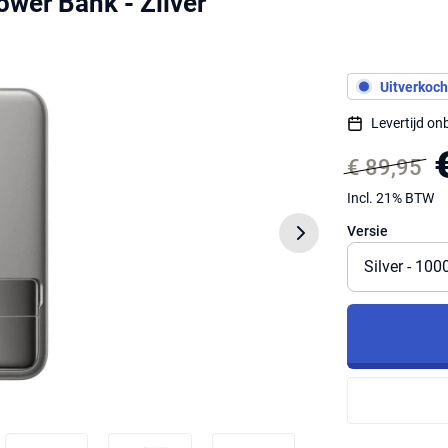
wer Bank - Zilver
Uitverkoch
Levertijd o
€ 89,95
Incl. 21% BTW
Versie