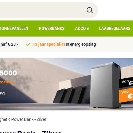
ZONNEPANELEN
POWERBANKS
ACCU'S
LAADREGELAARS
naf € 20,-
13 jaar specialist
in energieopslag
etic Power Bank - Zilver