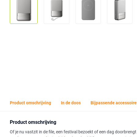
Product omschrijving
In de doos
Bijpassende accessoire
Product omschrijving
Of je nu vastzit in de file, een festival bezoekt of een dag doorbre