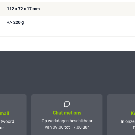
112 x 72 x 17 mm
+/- 220 g
Chat met ons
mail
K
Op werkdagen beschikbaar
ntwoord
In onze
van 09.00 tot 17.00 uur
ur
D