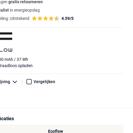
agen
gratis retourneren
alist
in energieopslag
ling:
Uitstekend
4.59/5
000 mAh / 37 Wh
draadloos opladen
ijving
Vergelijken
icaties
Ecoflow