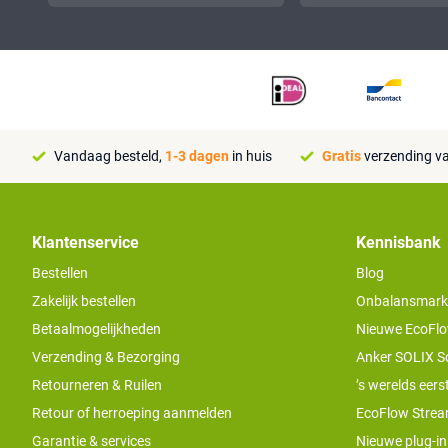
Vandaag besteld,
1-3 dagen
in huis
Gratis
verzending va
Klantenservice
Kennisbank
Bestellen
Blog
Zakelijk bestellen
Onbalansmarkt e
Betaalmogelijkheden
Nieuwe EcoFlo
Verzending & Bezorging
Anker SOLIX S
Retourneren & Ruilen
’s werelds eers
Retour of herroeping aanmelden
EcoFlow Stream
Garantie & services
Nieuwe plug-in