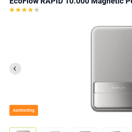
EcoFlow RAPID 10.000 Magnetic Po
Aanbieding