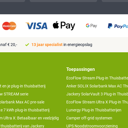
naf € 20,-
13 jaar specialist
in energieopslag
Toepassingen
EcoFlow Stream Plug-in Thuisbatter
n je plug-in thuisbatterij
Anker SOLIX Solarbank Max AC Thu
w STREAM serie
Jackery SolarVault 3 Plug-in Thuisb
olarbank Max AC pre-sale
EcoFlow Stream Ultra X Plug-in Thu
te 7 kWh plug-in thuisbatterij
Lunergy Plug-in Thuisbatterijen
 Ultra X: Betaalbaar en veelzijdig
Camper off-grid systemen
 thuisbatterij van Jackery
UPS Noodstroomvoorziening