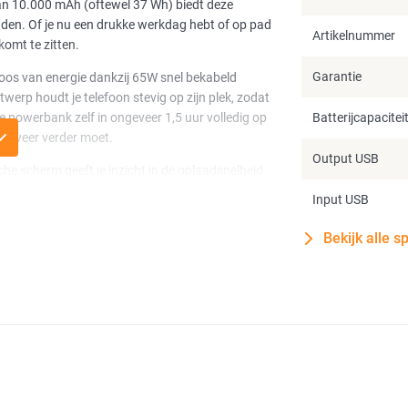
 van 10.000 mAh (oftewel 37 Wh) biedt deze
aden. Of je nu een drukke werkdag hebt of op pad
Artikelnummer
omt te zitten.
Garantie
oos van energie dankzij 65W snel bekabeld
rp houdt je telefoon stevig op zijn plek, zodat
e powerbank zelf in ongeveer 1,5 uur volledig op
Batterijcapacitei
l weer verder moet.
Output USB
he scherm geeft je inzicht in de oplaadsnelheid
 worden opgeladen. Je kunt het scherm zelfs
Input USB
Bekijk alle s
erzetten, of je nu een video wilt kijken of een
n plaats, zodat je je geen zorgen hoeft te maken
gie met stijlvol gebruiksgemak. Of het nu gaat
erp, deze powerbank maakt opladen eenvoudiger