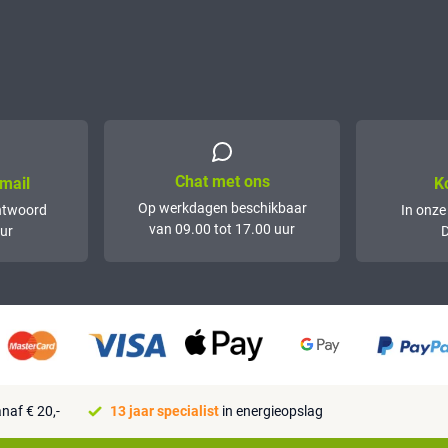
Chat met ons
mail
K
Op werkdagen beschikbaar
ntwoord
In onze
van 09.00 tot 17.00 uur
ur
D
naf € 20,-
13 jaar specialist
in energieopslag