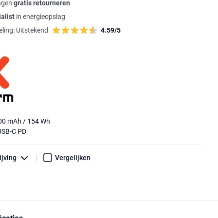
agen
gratis retourneren
alist
in energieopslag
ling:
Uitstekend
4.59/5
000 mAh / 154 Wh
 USB-C PD
ijving
Vergelijken