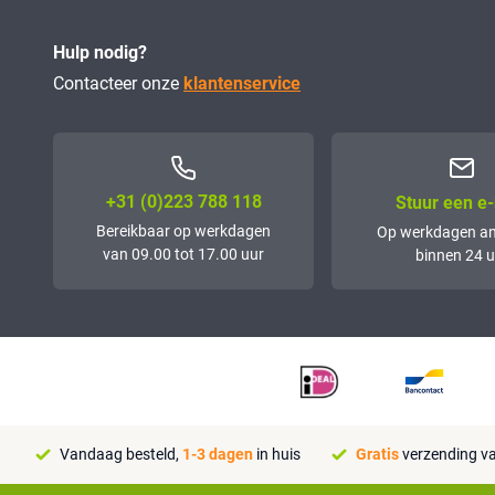
Hulp nodig?
Contacteer onze
klantenservice
+31 (0)223 788 118
Stuur een e-
Bereikbaar op werkdagen
Op werkdagen a
van 09.00 tot 17.00 uur
binnen 24 u
Vandaag besteld,
1-3 dagen
in huis
Gratis
verzending va