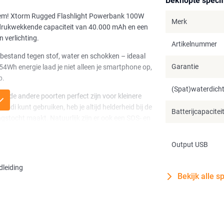
Beknopte specif
leem! Xtorm Rugged Flashlight Powerbank 100W
Merk
ndrukwekkende capaciteit van 40.000 mAh en een
 verlichting.
Artikelnummer
bestand tegen stof, water en schokken – ideaal
Garantie
4Wh energie laad je niet alleen je smartphone op,
p.
(Spat)waterdich
jl de andere poorten perfect zijn voor kleinere
odi kunt gebruiken, heb je altijd helderheid bij de
Batterijcapacitei
ingstocht maakt. Natuurlijk zijn er ook een SOS- en
gebruiken.
Output USB
verstelbare band, zodat je hem eenvoudig overal
rgie je nog hebt, zodat je nooit voor verrassingen
leiding
larBooster 28W opvouwbare zonnepaneel en blijf
Bekijk alle s
 onmisbare metgezel voor elke reis.