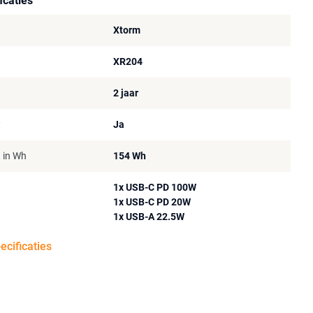
icaties
Xtorm
XR204
2 jaar
t
Ja
t in Wh
154 Wh
1x USB-C PD 100W
1x USB-C PD 20W
1x USB-A 22.5W
pecificaties