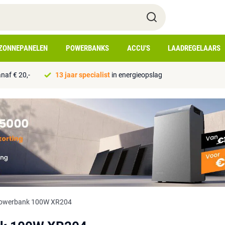
ZONNEPANELEN
POWERBANKS
ACCU'S
LAADREGELAARS
naf € 20,-
13 jaar specialist
in energieopslag
 Powerbank 100W XR204