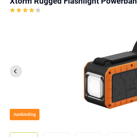
Xtorm Rugged Flashlight Powerba
Aanbieding