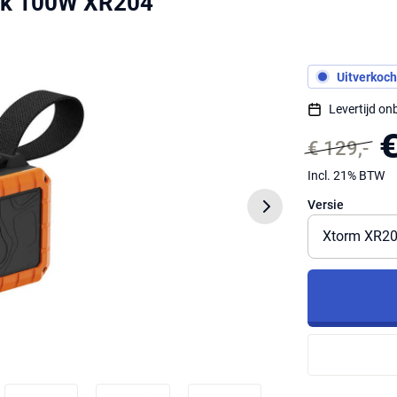
nk 100W XR204
Uitverkoch
Levertijd o
€
€ 129,-
Incl. 21% BTW
Versie