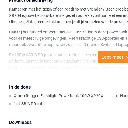
Product omschrijving
Kamperen met het gezin of een roadtrip met vrienden? Geen prob
XR204 is jouw betrouwbare metgezel voor elk avontuur. Met een i
slimme, geïntegreerde zaklamp ben je altijd voorzien van de power en
Dankzij het rugged ontwerp met een IP64-rating is deze powerbank 
voor de meest ruige omgevingen. Met 3 krachtige USB-poorten en 15
maar ook zwaardere apparaten zoals een Nintendo Switch of lapto
De 100W USB-C PD-poort laadt je laptop in een mum van tijd op, terwi
Lees meer
gadgets. En met de ingebouwde zaklamp, die je in verschillende lichtm
hand, of je nu je tent opzet in het donker of een nachtelijke verkenn
flitsfunctie ingebouwd – al hopen we dat je deze nooit zult hoeven 
Voor ultiem draaggemak is de XR204 voorzien van een handvat met 
In de doos
mee naartoe neemt. Het slimme display laat precies zien hoeveel ene
Xtorm Rugged Flashlight Powerbank 100W XR204
Hand
komt te staan. Ga je off-grid? Laad de XR204 op met het Xtorm So
in elke situatie voorzien van energie.
1x USB-C PD cable
Kortom, de Xtorm Rugged Flashlight Powerbank 100W XR204 is jouw
Downloads