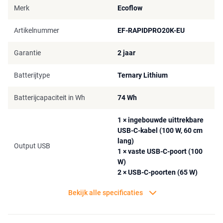
80%.
Merk
Ecoflow
Belangrijkste kenmerken:
Artikelnummer
EF-RAPIDPRO20K-EU
Capaciteit
: 20.000 mAh (geschikt voor smartphones, tablets
Garantie
2 jaar
en laptops)
Maximaal vermogen
: 230 W totale output
Batterijtype
Aansluitingen
:
Ternary Lithium
1 × uittrekbare USB-C-kabel (100 W, 60 cm lang)
1 × vaste USB-C-poort (100 W)
Batterijcapaciteit in Wh
74 Wh
2 × USB-C-poorten (65 W)
Display
: ingebouwd lcd-scherm voor batterijstatus en
1 × ingebouwde uittrekbare
instellingen
USB-C-kabel (100 W, 60 cm
App-integratie
: EcoFlow-app voor slimme functies en
lang)
Output USB
1 × vaste USB-C-poort (100
personalisatie
W)
2 × USB-C-poorten (65 W)
Bekijk alle specificaties