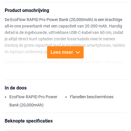
Product omschrijving
De EcoFlow RAPID Pro Power Bank (20,000mAh) is een krachtige
all-in-one powerbank met een capaciteit van 20.000 mAh. Handig
detail is de ingebouwde, uittrekbare USB-C-kabel van 60 cm, zodat
je altijd direct kunt opladen zonder losse kabels mee te nemen.
Dankzij de grote capaciteit laad je moeiteloos smartphones, tablets
én laptops onderweg op.
Lees meer
De RAPID Pro levert tot 230 W vermogen via vier USB-C-uitgangen:
een uittrekbare kabel (100 W), een vaste poort (100 W) en twee
poorten van 65 W. Daarmee voorzie je zelfs twee krachtige laptops
gelijktijdig van voldoende stroom, met een gecombineerde output
In de doos
tot 230 W.
EcoFlow RAPID Pro Power
Flanellen beschermhoes
Op het ingebouwde lcd-scherm zie je direct de resterende
batterijcapaciteit. Met de EcoFlow-app stel je slimme functies in en
Bank (20,000mAh)
personaliseer je het display naar wens.
Beknopte specificaties
Voor razendsnel opladen gebruik je de optionele
RAPID Pro 320 W
Desktop GaN-lader
: in slechts 47 minuten zit de powerbank weer op