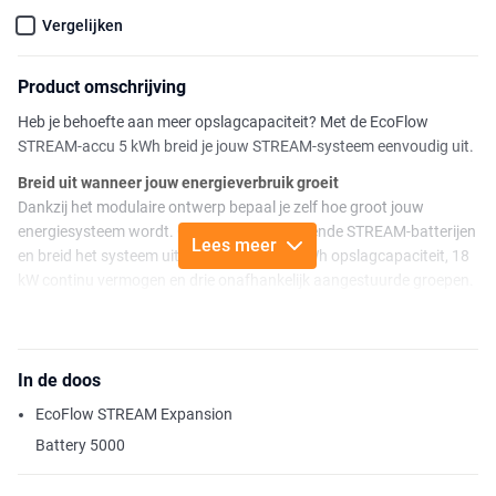
Vergelijken
Product omschrijving
Heb je behoefte aan meer opslagcapaciteit? Met de EcoFlow
STREAM-accu 5 kWh breid je jouw STREAM-systeem eenvoudig uit.
Breid uit wanneer jouw energieverbruik groeit
Dankzij het modulaire ontwerp bepaal je zelf hoe groot jouw
energiesysteem wordt. Combineer verschillende STREAM-batterijen
Lees meer
en breid het systeem uit tot maximaal 90 kWh opslagcapaciteit, 18
kW continu vermogen en drie onafhankelijk aangestuurde groepen.
Of je nu start met een STREAM 3000, STREAM 5000 of STREAM AC
5000, de uitbreidingsaccu sluit naadloos aan binnen het EcoFlow
STREAM-ecosysteem. Zo voeg je extra opslagcapaciteit toe
In de doos
wanneer dat nodig is, zonder een volledig nieuw systeem te hoeven
EcoFlow STREAM Expansion
installeren.
Battery 5000
Met iedere extra STREAM-accu groeit de beschikbare
opslagcapaciteit verder mee. Hierdoor blijft een groter deel van de