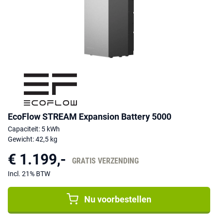
De behuizing is voorzien van een IP65-classificatie en geschikt voor
uiteenlopende omstandigheden. Daardoor kan de accu flexibel
worden geplaatst in bijvoorbeeld een berging, technische ruimte of
andere geschikte locatie.
EcoFlow STREAM Expansion Battery 5000
Capaciteit: 5 kWh
Gewicht: 42,5 kg
€ 1.199,-
GRATIS VERZENDING
Incl. 21% BTW
Nu voorbestellen