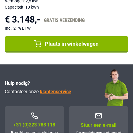
Vermogen: 2,5 kW
Capaciteit: 10 kWh
€ 3.148,-
GRATIS VERZENDING
Incl. 21% BTW
Plaats in winkelwagen
Hulp nodig?
Contacteer onze
klantenservice
+31 (0)223 788 118
Stuur een e-mail
Bereikbaar op werkdagen