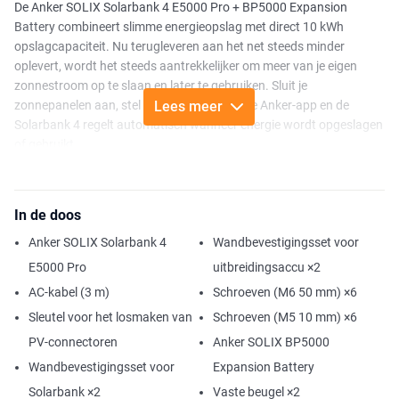
De Anker SOLIX Solarbank 4 E5000 Pro + BP5000 Expansion
Battery combineert slimme energieopslag met direct 10 kWh
opslagcapaciteit. Nu terugleveren aan het net steeds minder
oplevert, wordt het steeds aantrekkelijker om meer van je eigen
zonnestroom op te slaan en later te gebruiken. Sluit je
zonnepanelen aan, stel het systeem in via de Anker-app en de
Lees meer
Solarbank 4 regelt automatisch wanneer energie wordt opgeslagen
of gebruikt.
Met een totale opslagcapaciteit van 10 kWh biedt deze bundel
direct aanzienlijk meer opslagruimte dan het basismodel. Heb je
In de doos
later behoefte aan meer capaciteit? Dan breid je het systeem
eenvoudig verder uit tot maximaal 30 kWh. De BP5000 Expansion
Anker SOLIX Solarbank 4
Wandbevestigingsset voor
Battery wordt rechtstreeks onder de Solarbank 4 geplaatst. Dankzij
E5000 Pro
uitbreidingsaccu ×2
het slimme stapelontwerp zijn geen extra kabels of ingewikkelde
AC-kabel (3 m)
Schroeven (M6 50 mm) ×6
aanpassingen nodig.
Sleutel voor het losmaken van
Schroeven (M5 10 mm) ×6
De Solarbank 4 ondersteunt maximaal 12 zonnepanelen en
PV-connectoren
Anker SOLIX BP5000
verwerkt tot 5.000 W aan zonne-energie. Daardoor is er volop
ruimte om meer van je eigen opgewekte energie op te slaan en later
Wandbevestigingsset voor
Expansion Battery
te gebruiken.
Solarbank ×2
Vaste beugel ×2