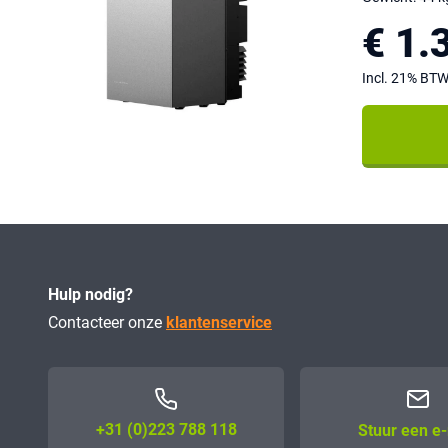
€ 1.
Incl. 21% BT
Hulp nodig?
Contacteer onze
klantenservice
+31 (0)223 788 118
Stuur een e-