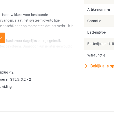
Artikelnummer
l is ontwikkeld voor bestaande
vangen, slaat het systeem overtollige
Garantie
gie beschikbaar op momenten dat het verbruik in
Batterijtype
me basis voor dagelijks energiegebruik.
Batterijcapacitei
M-ecosysteem. Daardoor kun je later eenvoudig
ermogen en drie onafhankelijk aangestuurde
Wifi-functie
Bekijk alle s
me inzicht in energieopwekking, verbruik en
plug × 2
omatisch wanneer energie wordt opgeslagen of
oeven ST5,5×3,2 × 2
t systeem slim inspelen op dynamische
leiding
laad- en ontlaadvermogen. Standaard levert de
het systeem wordt aangesloten op een eigen
r kan een groter deel van de opgeslagen energie