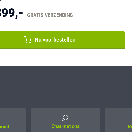
399,-
GRATIS VERZENDING
W
Nu voorbestellen
Chat met ons
mail
K