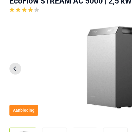
EcoFlow STREAM AC 5000 | 2,5 kW
Aanbieding