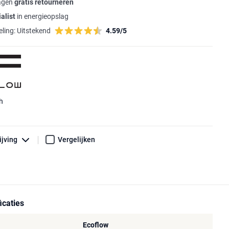
agen
gratis retourneren
alist
in energieopslag
ling:
Uitstekend
4.59/5
h
ijving
Vergelijken
icaties
Ecoflow