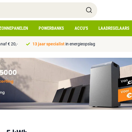
ZONNEPANELEN
POWERBANKS
ACCU'S
LAADREGELAARS
naf € 20,-
13 jaar specialist
in energieopslag