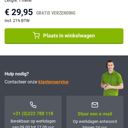
Lengte: 1 meter
€ 29,95
GRATIS VERZENDING
Incl. 21% BTW
Plaats in winkelwagen
Hulp nodig?
Contacteer onze
klantenservice
+31 (0)223 788 118
Stuur een e-mail
Bereikbaar op werkdagen
Op werkdagen antwoord
van 09.00 tot 17.00 uur
binnen 24 uur