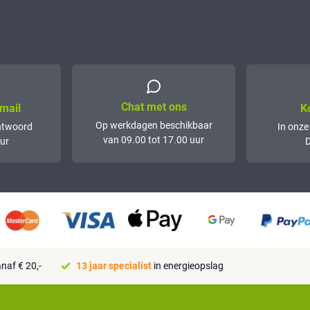
Chat met ons
mail
K
Op werkdagen beschikbaar
ntwoord
In onze
van 09.00 tot 17.00 uur
ur
D
naf € 20,-
13 jaar specialist
in energieopslag