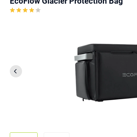
EcoFlow Glacier Protection Bag