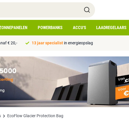
ZONNEPANELEN
POWERBANKS
ACCU'S
LAADREGELAARS
naf € 20,-
13 jaar specialist
in energieopslag
s
EcoFlow Glacier Protection Bag