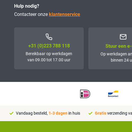
Hulp nodig?
Contacteer onze
klantenservice
+31 (0)223 788 118
Stuur een e-
Bereikbaar op werkdagen
Op werkdagen a
van 09.00 tot 17.00 uur
binnen 24 u
Vandaag besteld,
1-3 dagen
in huis
Gratis
verzending va