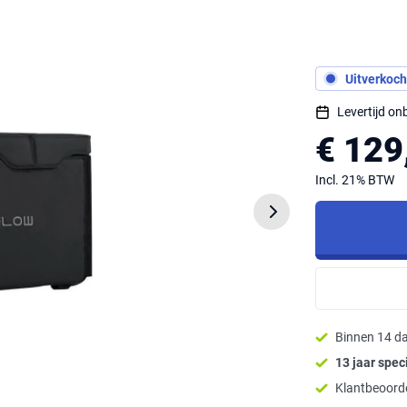
Uitverkoch
Levertijd o
€ 129
Incl. 21% BTW
Binnen 14 d
13 jaar speci
Klantbeoorde