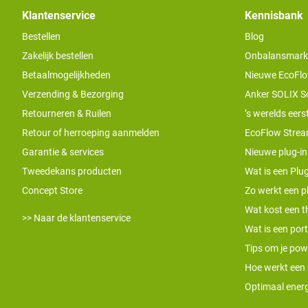
Klantenservice
Kennisbank
Bestellen
Blog
Zakelijk bestellen
Onbalansmarkt e
Betaalmogelijkheden
Nieuwe EcoFlo
Verzending & Bezorging
Anker SOLIX S
Retourneren & Ruilen
’s werelds eers
Retour of herroeping aanmelden
EcoFlow Stream
Garantie & services
Nieuwe plug-in
Tweedekans producten
Wat is een Plug
Concept Store
Zo werkt een pl
Wat kost een th
>> Naar de klantenservice
Wat is een por
Tips om je pow
Hoe werkt een
Optimaal energ