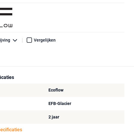
ijving
Vergelijken
icaties
Ecoflow
EFB-Glacier
2 jaar
pecificaties