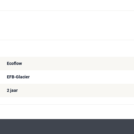
Ecoflow
EFB-Glacier
2 jaar