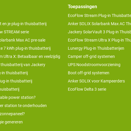
Toepassingen
EcoFlow Stream Plug-in Thuisbatter
n je plug-in thuisbatterij
Anker SOLIX Solarbank Max AC Thu
w STREAM serie
Jackery SolarVault 3 Plug-in Thuisb
olarbank Max AC pre-sale
EcoFlow Stream Ultra X Plug-in Thu
te 7 kWh plug-in thuisbatterij
Lunergy Plug-in Thuisbatterijen
 Ultra X: Betaalbaar en veelzijdig
Camper off-grid systemen
 thuisbatterij van Jackery
UPS Noodstroomvoorziening
-in thuisbatterij
Boot off-grid systemen
ug-in thuisbatterij
Anker SOLIX voor Kampeerders
uisbatterij
EcoFlow Delta 3 serie
table power station?
er station te onderhouden
 zonnepaneel?
ie genereren