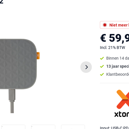
2
Niet meer
€ 59,
Incl. 21% BTW
Binnen 14 d
13 jaar speci
Klantbeoorde
Input: USB-C P