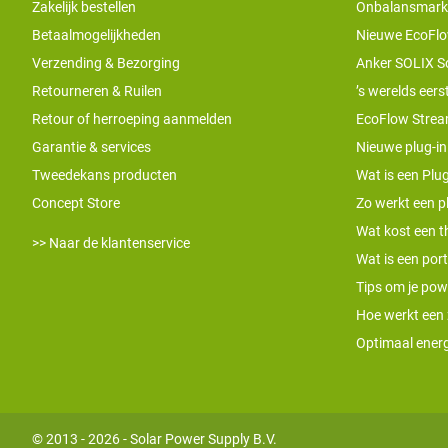
Zakelijk bestellen
Onbalansmarkt e
Betaalmogelijkheden
Nieuwe EcoFlo
Verzending & Bezorging
Anker SOLIX S
Retourneren & Ruilen
’s werelds eers
Retour of herroeping aanmelden
EcoFlow Stream
Garantie & services
Nieuwe plug-in
Tweedekans producten
Wat is een Plug
Concept Store
Zo werkt een pl
Wat kost een th
>> Naar de klantenservice
Wat is een por
Tips om je pow
Hoe werkt een
Optimaal energ
© 2013 - 2026 - Solar Power Supply B.V.