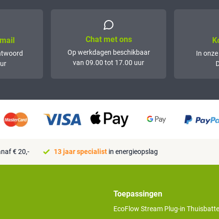
Chat met ons
mail
K
Op werkdagen beschikbaar
ntwoord
In onze
van 09.00 tot 17.00 uur
ur
D
naf € 20,-
13 jaar specialist
in energieopslag
Toepassingen
EcoFlow Stream Plug-in Thuisbatter