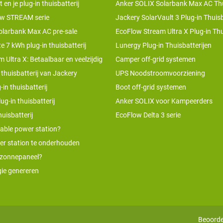
n je plug-in thuisbatterij
Anker SOLIX Solarbank Max AC Thu
w STREAM serie
Jackery SolarVault 3 Plug-in Thuisb
olarbank Max AC pre-sale
EcoFlow Stream Ultra X Plug-in Thu
te 7 kWh plug-in thuisbatterij
Lunergy Plug-in Thuisbatterijen
 Ultra X: Betaalbaar en veelzijdig
Camper off-grid systemen
 thuisbatterij van Jackery
UPS Noodstroomvoorziening
-in thuisbatterij
Boot off-grid systemen
ug-in thuisbatterij
Anker SOLIX voor Kampeerders
uisbatterij
EcoFlow Delta 3 serie
table power station?
er station te onderhouden
 zonnepaneel?
ie genereren
Beoorde