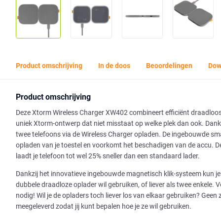
Product omschrijving
In de doos
Beoordelingen
Dow
Product omschrijving
Deze Xtorm Wireless Charger XW402 combineert efficiënt draadloos
uniek Xtorm-ontwerp dat niet misstaat op welke plek dan ook. Dank
twee telefoons via de Wireless Charger opladen. De ingebouwde smar
opladen van je toestel en voorkomt het beschadigen van de accu. De
laadt je telefoon tot wel 25% sneller dan een standaard lader.
Dankzij het innovatieve ingebouwde magnetisch klik-systeem kun je z
dubbele draadloze oplader wil gebruiken, of liever als twee enkele.
nodig! Wil je de opladers toch liever los van elkaar gebruiken? Gee
meegeleverd zodat jij kunt bepalen hoe je ze wil gebruiken.