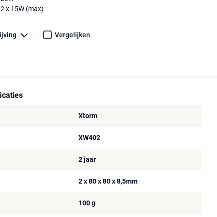
: 2 x 15W (max)
ijving
Vergelijken
icaties
Xtorm
XW402
2 jaar
2 x 80 x 80 x 8,5mm
100 g