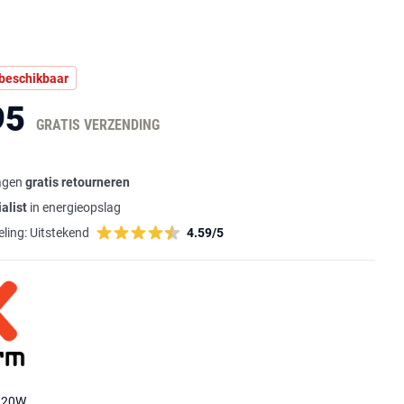
 beschikbaar
95
GRATIS VERZENDING
agen
gratis retourneren
alist
in energieopslag
ling:
Uitstekend
4.59/5
D 20W