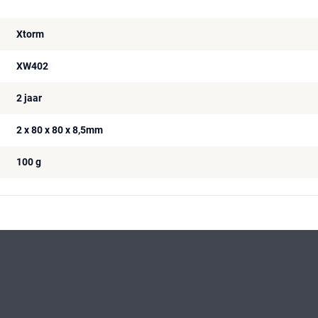
Xtorm
XW402
2 jaar
2 x 80 x 80 x 8,5mm
100 g