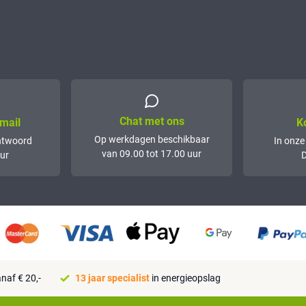
Chat met ons
mail
K
Op werkdagen beschikbaar
ntwoord
In onze
van 09.00 tot 17.00 uur
ur
D
naf € 20,-
13 jaar specialist
in energieopslag