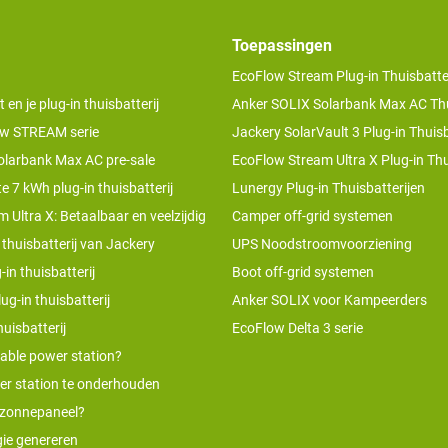
Toepassingen
EcoFlow Stream Plug-in Thuisbatter
n je plug-in thuisbatterij
Anker SOLIX Solarbank Max AC Thu
w STREAM serie
Jackery SolarVault 3 Plug-in Thuisb
olarbank Max AC pre-sale
EcoFlow Stream Ultra X Plug-in Thu
te 7 kWh plug-in thuisbatterij
Lunergy Plug-in Thuisbatterijen
 Ultra X: Betaalbaar en veelzijdig
Camper off-grid systemen
 thuisbatterij van Jackery
UPS Noodstroomvoorziening
-in thuisbatterij
Boot off-grid systemen
ug-in thuisbatterij
Anker SOLIX voor Kampeerders
uisbatterij
EcoFlow Delta 3 serie
table power station?
er station te onderhouden
 zonnepaneel?
ie genereren