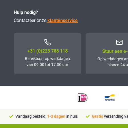
Hulp nodig?
Contacteer onze
klantenservice
+31 (0)223 788 118
Stuur een e-
Bereikbaar op werkdagen
Op werkdagen a
van 09.00 tot 17.00 uur
binnen 24 u
Vandaag besteld,
1-3 dagen
in huis
Gratis
verzending va