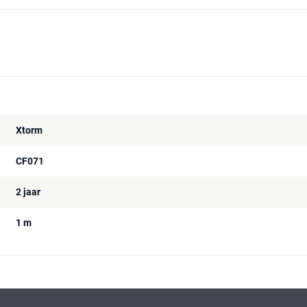
Xtorm
CF071
2 jaar
1 m