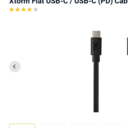
Xtorm Flat USB-C / USB-C (PD) Cab