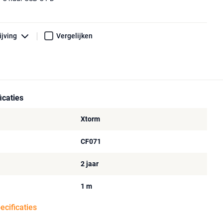
ijving
Vergelijken
icaties
Xtorm
CF071
2 jaar
1 m
pecificaties