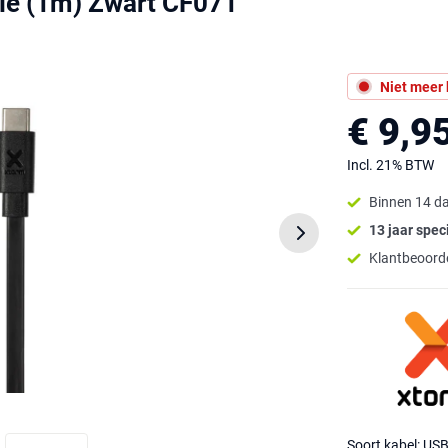
le (1m) Zwart CF071
Niet meer
€ 9,9
Incl. 21% BTW
Binnen 14 d
13 jaar speci
Klantbeoorde
Soort kabel: US