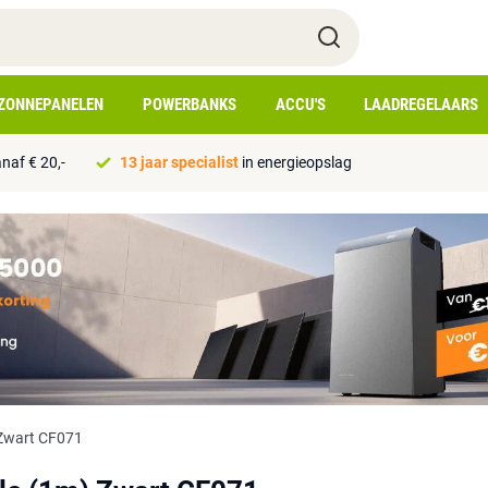
ZONNEPANELEN
POWERBANKS
ACCU'S
LAADREGELAARS
naf € 20,-
13 jaar specialist
in energieopslag
 Zwart CF071