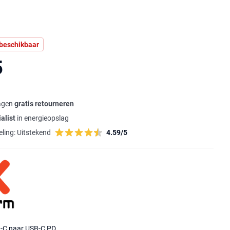
 beschikbaar
5
agen
gratis retourneren
alist
in energieopslag
ling:
Uitstekend
4.59/5
B-C naar USB-C PD