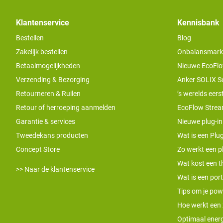
Klantenservice
Kennisbank
Bestellen
Blog
Zakelijk bestellen
Onbalansmarkt e
Betaalmogelijkheden
Nieuwe EcoFlo
Verzending & Bezorging
Anker SOLIX S
Retourneren & Ruilen
’s werelds eers
Retour of herroeping aanmelden
EcoFlow Stream
Garantie & services
Nieuwe plug-in
Tweedekans producten
Wat is een Plug
Concept Store
Zo werkt een pl
Wat kost een th
>> Naar de klantenservice
Wat is een por
Tips om je pow
Hoe werkt een
Optimaal energ