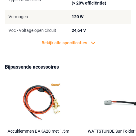
zeilboten, campers, of onder andere off-road voertuigen, zoals de
(> 20% efficiëntie)
Land Rover Defender.
Vermogen
120 W
Voc - Voltage open circuit
24,64 V
Bekijk alle specificaties
Bijpassende accessoires
Accuklemmen BAKA20 met 1,5m
WATTSTUNDE SunFolder 