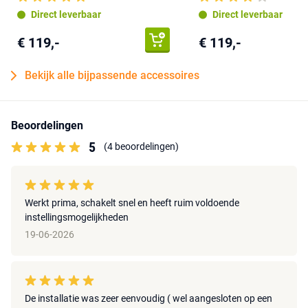
energierekening lager, allemaal volledig automatisch.
Direct leverbaar
Direct leverbaar
* Let op:
Bij een uitgangsvermogen boven 800 W raden we aan om
€ 119,-
€ 119,-
het systeem aan te laten sluiten op een eigen groep in de meterkast
die niet wordt gedeeld met andere apparaten. Laat dit controleren
of uitvoeren door een erkend elektricien, zodat de installatie veilig
Bekijk alle bijpassende accessoires
blijft en voldoet aan de geldende voorschriften.
Beoordelingen
5
(4 beoordelingen)
Werkt prima, schakelt snel en heeft ruim voldoende
instellingsmogelijkheden
19-06-2026
De installatie was zeer eenvoudig ( wel aangesloten op een