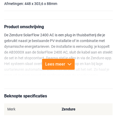
Afmetingen: 448 x 303,6 x 88mm
Product omschrijving
De Zendure SolarFlow 2400 AC is een plug-in thuisbatterij die je
gebruikt naast je bestaande PV-installatie of in combinatie met
dynamische energietarieven. De installatie is eenvoudig: je koppelt
de AB3000X aan de SolarFlow 2400 AC, sluit de kabel aan en steekt
de set in het stopcontact. Daarna stel je alles in via de Zendure-app.
Het systeem slaat overtollige zonne-energie op en kan bij lage
Lees meer
uurtarieuren automatisch laden met stroom uit het net. Zo haal je
meer uit je eigen opwek én profiteer je van de goedkoopste
stroommomenten, zonder dat je daar iets voor hoeft te doen. (De
Zendure AB3000X is los verkrijgbaar of als onderdeel van een
bundel.)
Beknopte specificaties
Aangesloten via het stopcontact kan de SolarFlow tot 800 W
leveren. In Smart CT- of Auto-modus wordt dit vermogen
Merk
Zendure
automatisch aangepast aan het actuele verbruik in huis, zodat de