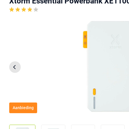
Xtorm Essential Powerbank XE1100
Aanbieding