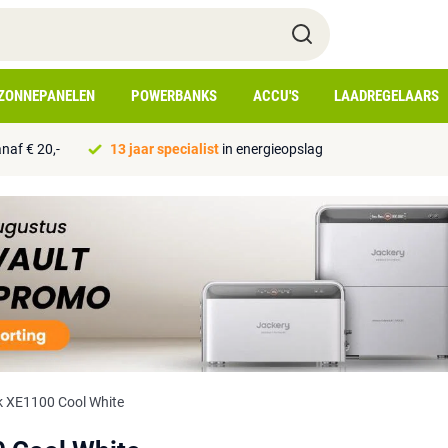
ZONNEPANELEN
POWERBANKS
ACCU'S
LAADREGELAARS
naf € 20,-
13 jaar specialist
in energieopslag
k XE1100 Cool White