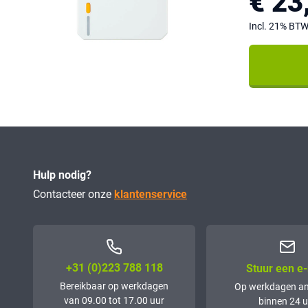
€ 23
Incl. 21% BT
Hulp nodig?
Contacteer onze
klantenservice
+31 (0)223 788 118
Stuur een e-
Bereikbaar op werkdagen
Op werkdagen a
van 09.00 tot 17.00 uur
binnen 24 u