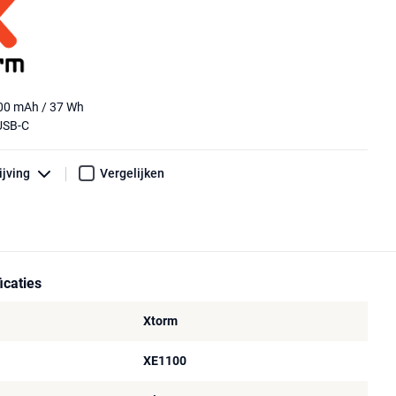
000 mAh / 37 Wh
USB-C
ijving
Vergelijken
icaties
Xtorm
XE1100