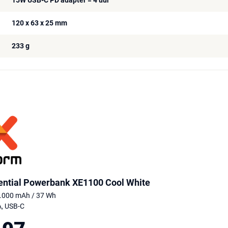
15W USB-C PD adapter = 4 uur
120 x 63 x 25 mm
233 g
ential Powerbank XE1100 Cool White
0.000 mAh / 37 Wh
A, USB-C