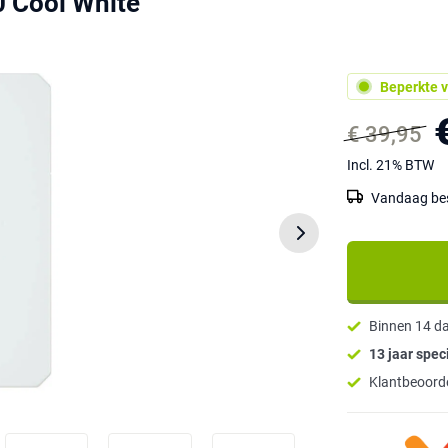
 Cool White
Beperkte v
€ 39,95
Incl. 21% BTW
Vandaag best
Binnen 14 d
13 jaar speci
Klantbeoorde