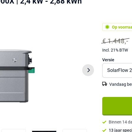
00X | 2,4 kW - 2,88 kWh
Op voorra
€ 1.448,-
Incl. 21% BTW
Versie
Vandaag best
Binnen 14 d
13 jaar speci