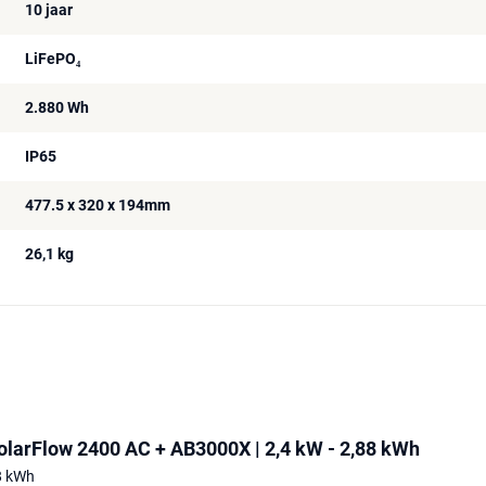
10 jaar
LiFePO₄
2.880 Wh
IP65
477.5 x 320 x 194mm
26,1 kg
larFlow 2400 AC + AB3000X | 2,4 kW - 2,88 kWh
,8 kWh