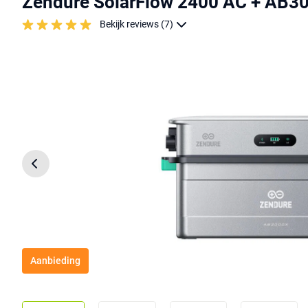
Zendure SolarFlow 2400 AC + AB30
Bekijk reviews (7)
Aanbieding