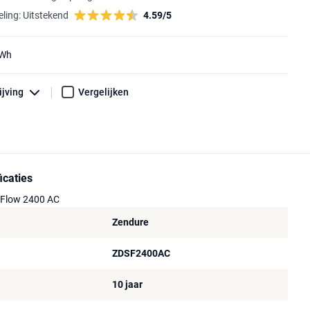
ling:
Uitstekend
4.59/5
kWh
ijving
Vergelijken
icaties
rFlow 2400 AC
Zendure
ZDSF2400AC
10 jaar