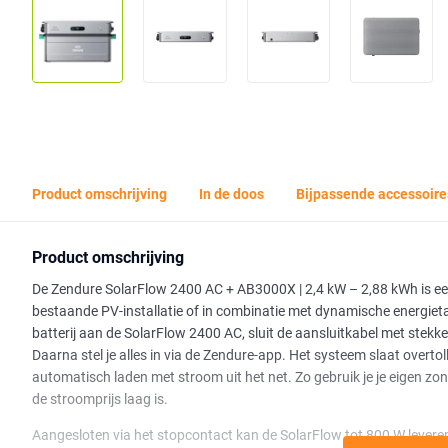
Product omschrijving
In de doos
Bijpassende accessoire
Product omschrijving
De Zendure SolarFlow 2400 AC + AB3000X | 2,4 kW – 2,88 kWh is een p
bestaande PV-installatie of in combinatie met dynamische energietari
batterij aan de SolarFlow 2400 AC, sluit de aansluitkabel met stekke
Daarna stel je alles in via de Zendure-app. Het systeem slaat overtol
automatisch laden met stroom uit het net. Zo gebruik je je eigen zonn
de stroomprijs laag is.
Aangesloten via het stopcontact kan de SolarFlow tot 800 W levere