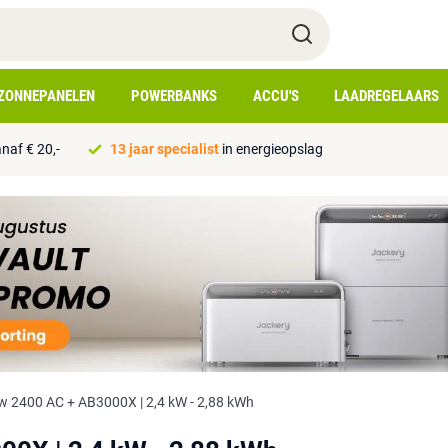
ZONNEPANELEN
POWERBANKS
ACCU'S
LAADREGELAARS
naf € 20,-
13 jaar specialist
in energieopslag
w 2400 AC + AB3000X | 2,4 kW - 2,88 kWh