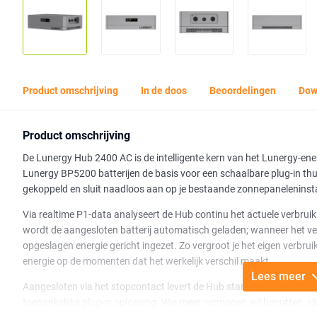
Product omschrijving
In de doos
Beoordelingen
Dow
Product omschrijving
De Lunergy Hub 2400 AC is de intelligente kern van het Lunergy-en
Lunergy BP5200 batterijen de basis voor een schaalbare plug-in thui
gekoppeld en sluit naadloos aan op je bestaande zonnepaneleninst
Via realtime P1-data analyseert de Hub continu het actuele verbruik
wordt de aangesloten batterij automatisch geladen; wanneer het ver
opgeslagen energie gericht ingezet. Zo vergroot je het eigen verbr
energie op de momenten dat het werkelijk verschil maakt.
Lees meer
Aangesloten via het stopcontact levert de Hub standaard tot 800 W 
toegankelijke plug-in oplossing. Wie meer vermogen wil benutten, sl