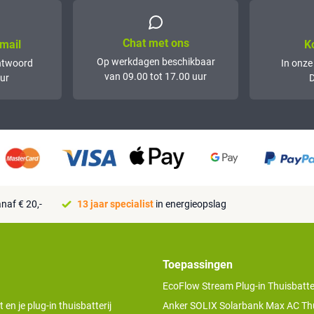
Chat met ons
mail
K
Op werkdagen beschikbaar
ntwoord
In onze
van 09.00 tot 17.00 uur
ur
D
naf € 20,-
13 jaar specialist
in energieopslag
Toepassingen
EcoFlow Stream Plug-in Thuisbatter
n je plug-in thuisbatterij
Anker SOLIX Solarbank Max AC Thu