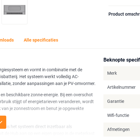
Product omschr
nloads
Alle specificaties
Beknopte specif
ergiesysteem en vormt in combinatie met de
Merk
sbatterij. Het systeem werkt volledig AC-
allatie, zonder aanpassingen aan je PV-omvormer.
Artikelnummer
 en beschikbare zonne-energie. Bij een overschot
Garantie
bruik stijgt of energietarieven veranderen, wordt
uik van je zonnestroom en benut je opgewekte
Wifi-functie
en is het systeem direct inzetbaar als
Afmetingen
uit de Hub aan op een eigen groep in de meterkast