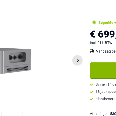
Beperkte v
€ 699
Incl. 21% BTW
Vandaag best
Binnen 14 d
13 jaar speci
Klantbeoorde
Afmetingen: 53