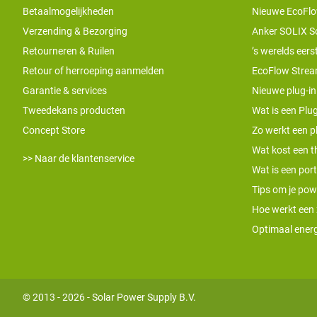
Betaalmogelijkheden
Nieuwe EcoFlo
Verzending & Bezorging
Anker SOLIX S
Retourneren & Ruilen
’s werelds eers
Retour of herroeping aanmelden
EcoFlow Stream
Garantie & services
Nieuwe plug-in
Tweedekans producten
Wat is een Plug
Concept Store
Zo werkt een pl
Wat kost een th
>> Naar de klantenservice
Wat is een por
Tips om je pow
Hoe werkt een
Optimaal energ
© 2013 - 2026 - Solar Power Supply B.V.