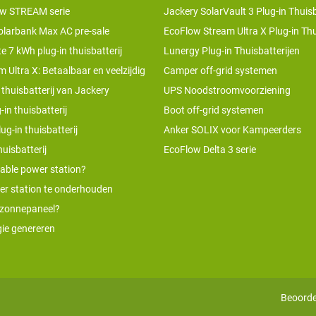
w STREAM serie
Jackery SolarVault 3 Plug-in Thuisb
olarbank Max AC pre-sale
EcoFlow Stream Ultra X Plug-in Thu
te 7 kWh plug-in thuisbatterij
Lunergy Plug-in Thuisbatterijen
 Ultra X: Betaalbaar en veelzijdig
Camper off-grid systemen
 thuisbatterij van Jackery
UPS Noodstroomvoorziening
-in thuisbatterij
Boot off-grid systemen
ug-in thuisbatterij
Anker SOLIX voor Kampeerders
uisbatterij
EcoFlow Delta 3 serie
table power station?
er station te onderhouden
 zonnepaneel?
ie genereren
Beoorde