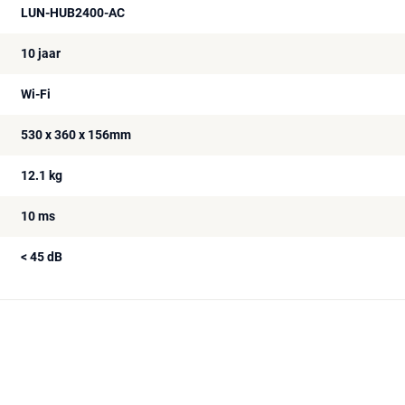
LUN-HUB2400-AC
10 jaar
Wi-Fi
530 x 360 x 156mm
12.1 kg
10 ms
< 45 dB