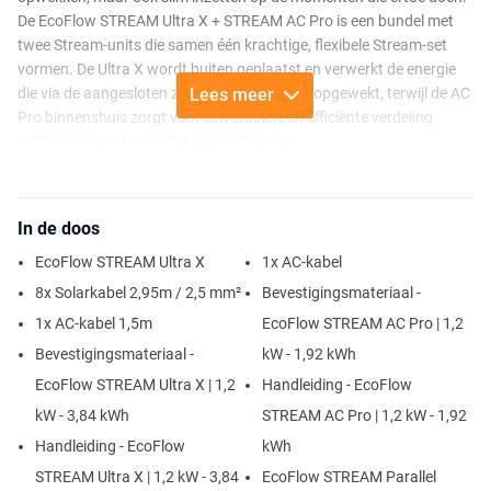
De EcoFlow STREAM Ultra X + STREAM AC Pro is een bundel met
twee Stream-units die samen één krachtige, flexibele Stream-set
vormen. De Ultra X wordt buiten geplaatst en verwerkt de energie
die via de aangesloten zonnepanelen wordt opgewekt, terwijl de AC
Lees meer
Pro binnenshuis zorgt voor een stabiele en efficiënte verdeling
richting apparaten en het elektriciteitsnet.
De modellen vullen elkaar binnen die set logisch aan. In deze set is
de Stream Ultra X de unit waarop je de zonnepanelen aansluit. Met
In de doos
4 MPPT-ingangen ondersteunt hij een totale paneelinput tot 2000
W. Daarmee bouw je een compacte opstelling waarin overtollige
EcoFlow STREAM Ultra X
1x AC-kabel
opbrengst niet meteen verdwijnt richting het net, maar beschikbaar
8x Solarkabel 2,95m / 2,5 mm²
Bevestigingsmateriaal -
blijft voor later. De Stream AC Pro versterkt de AC-kant van het
1x AC-kabel 1,5m
EcoFlow STREAM AC Pro | 1,2
systeem. Doordat je twee units inzet die als één set samenwerken,
ontstaat een stabielere basis voor het voeden van apparaten, het
Bevestigingsmateriaal -
kW - 1,92 kWh
opvangen van wisselend verbruik en het slimmer verdelen van je
EcoFlow STREAM Ultra X | 1,2
Handleiding - EcoFlow
opgeslagen energie.
kW - 3,84 kWh
STREAM AC Pro | 1,2 kW - 1,92
Qua vermogen levert elke unit 1200 W. Als gekoppelde set kom je uit
Handleiding - EcoFlow
kWh
op 2300 W, genoeg om meerdere apparaten tegelijk van stroom te
STREAM Ultra X | 1,2 kW - 3,84
EcoFlow STREAM Parallel
voorzien via de AC-uitgangen. Terugleveren via het stopcontact kan