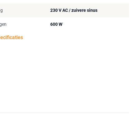
ng
230 V AC / zuivere sinus
gen
600 W
pecificaties