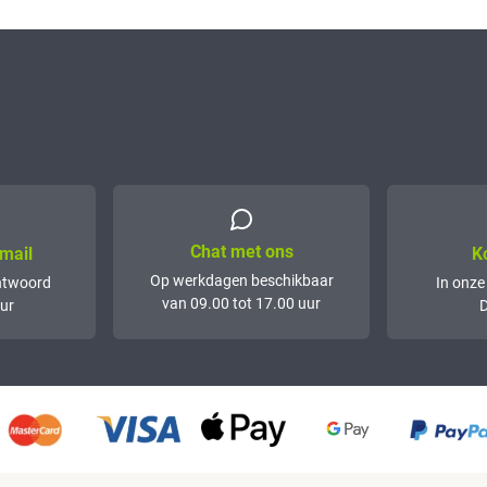
Chat met ons
mail
K
Op werkdagen beschikbaar
ntwoord
In onze
van 09.00 tot 17.00 uur
ur
D