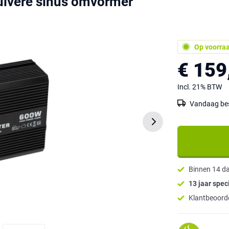
vere sinus omvormer
Op voorra
€ 159
Incl. 21% BTW
Vandaag best
Binnen 14 d
13 jaar speci
Klantbeoorde