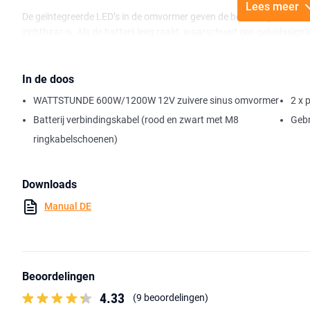
Lees meer
De geïntegreerde LED’s in de omvormer geven de bedieningsstatus a
zichtbaar is. Als de batterij leeg raakt, waarschuwt een geluidssign
uitgeschakeld. Als de accuspanning onder een kritisch niveau daalt
ontlading van de accu te voorkomen.
In de doos
De geïntegreerde ventilator werkt geluidloos en koelt de micro-elekt
WATTSTUNDE 600W/1200W 12V zuivere sinus omvormer
2 x 
stroom kunnen worden voorzien. Alle kabels die nodig zijn voor de
installatie onmiddellijk kan beginnen.
Batterij verbindingskabel (rood en zwart met M8
Gebr
ringkabelschoenen)
Downloads
Manual DE
Beoordelingen
4.33
(9 beoordelingen)