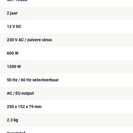
2 jaar
12 V DC
230 V AC / zuivere sinus
600 W
1200 W
50 Hz / 60 Hz selecteerbaar
AC / EU output
250 x 152 x 79 mm
2.3 kg