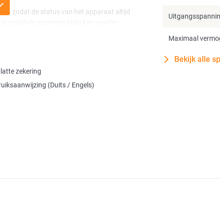
an, zodat de status van het apparaat altijd
Uitgangsspanni
aal, zodat de spanning tijdig kan worden
, schakelt de omvormer zichzelf uit om een diepe
Maximaal vermo
Bekijk alle s
ronica af, zodat grote stroomverbruikers veilig van
platte zekering
 verbinding worden meegeleverd, zodat de
uiksaanwijzing (Duits / Engels)