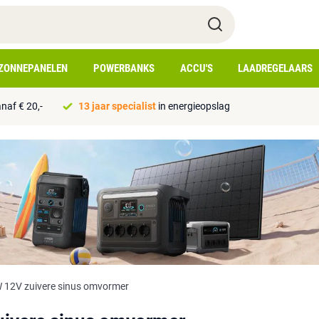
ZONNEPANELEN
POWERBANKS
ACCU'S
LAADREGELAARS
naf € 20,-
13 jaar specialist
in energieopslag
2V zuivere sinus omvormer