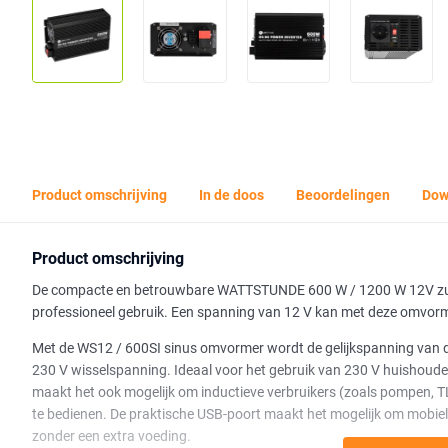
Product omschrijving
In de doos
Beoordelingen
Dow
Product omschrijving
De compacte en betrouwbare WATTSTUNDE 600 W / 1200 W 12V zuiv
professioneel gebruik. Een spanning van 12 V kan met deze omvor
Met de WS12 / 600SI sinus omvormer wordt de gelijkspanning van d
230 V wisselspanning. Ideaal voor het gebruik van 230 V huishoudeli
maakt het ook mogelijk om inductieve verbruikers (zoals pompen, T
te bedienen. De praktische USB-poort maakt het mogelijk om mobiele
zonder een extra voeding.