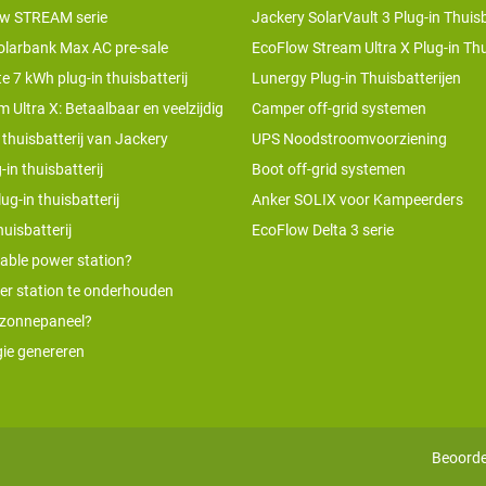
w STREAM serie
Jackery SolarVault 3 Plug-in Thuisb
olarbank Max AC pre-sale
EcoFlow Stream Ultra X Plug-in Thu
te 7 kWh plug-in thuisbatterij
Lunergy Plug-in Thuisbatterijen
 Ultra X: Betaalbaar en veelzijdig
Camper off-grid systemen
 thuisbatterij van Jackery
UPS Noodstroomvoorziening
-in thuisbatterij
Boot off-grid systemen
ug-in thuisbatterij
Anker SOLIX voor Kampeerders
uisbatterij
EcoFlow Delta 3 serie
table power station?
er station te onderhouden
 zonnepaneel?
ie genereren
Beoorde