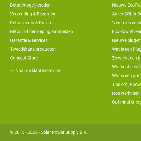
Betaalmogelijkheden
Nieuwe EcoFlo
Verzending & Bezorging
Anker SOLIX S
Retourneren & Ruilen
’s werelds eers
Retour of herroeping aanmelden
EcoFlow Stream
Garantie & services
Nieuwe plug-in
Tweedekans producten
Wat is een Plug
Concept Store
Zo werkt een pl
Wat kost een th
>> Naar de klantenservice
Wat is een por
Tips om je pow
Hoe werkt een
Optimaal energ
© 2013 - 2026 - Solar Power Supply B.V.