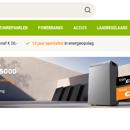
ZONNEPANELEN
POWERBANKS
ACCU'S
LAADREGELAARS
naf € 20,-
13 jaar specialist
in energieopslag