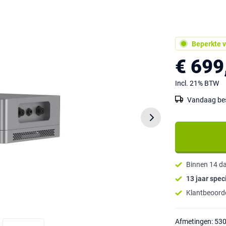
Beperkte v
€ 699
Incl. 21% BTW
Vandaag best
Binnen 14 d
13 jaar speci
Klantbeoorde
Afmetingen: 53