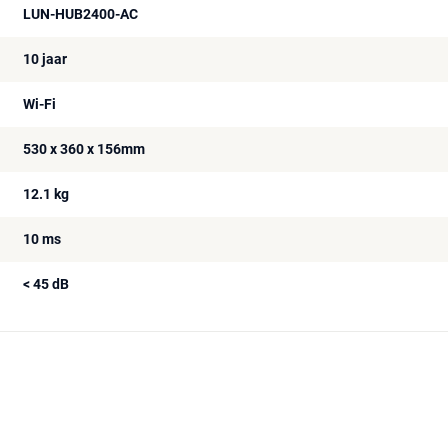
LUN-HUB2400-AC
10 jaar
Wi-Fi
530 x 360 x 156mm
12.1 kg
10 ms
< 45 dB