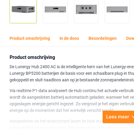
Product omschrijving
In de doos
Beoordelingen
Dow
Product omschrijving
De Lunergy Hub 2400 AC is de intelligente kern van het Lunergy-en
Lunergy BP5200 batterijen de basis voor een schaalbare plug-in thui
gekoppeld en sluit naadloos aan op je bestaande zonnepaneleninst
Via realtime P1-data analyseert de Hub continu het actuele verbruik
wordt de aangesloten batterij automatisch geladen; wanneer het ver
opgeslagen energie gericht ingezet. Zo vergroot je het eigen verbr
energie op de momenten dat het werkelijk verschil maakt.
Lees meer
Aangesloten via het stopcontact levert de Hub standaard tot 800 W 
toegankelijke plug-in oplossing. Wie meer vermogen wil benutten, sl