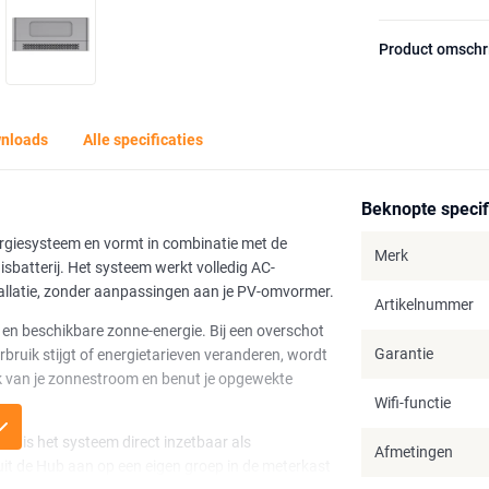
Product omschr
nloads
Alle specificaties
Beknopte specif
ergiesysteem en vormt in combinatie met de
Merk
sbatterij. Het systeem werkt volledig AC-
allatie, zonder aanpassingen aan je PV-omvormer.
Artikelnummer
 en beschikbare zonne-energie. Bij een overschot
Garantie
bruik stijgt of energietarieven veranderen, wordt
uik van je zonnestroom en benut je opgewekte
Wifi-functie
en is het systeem direct inzetbaar als
Afmetingen
uit de Hub aan op een eigen groep in de meterkast