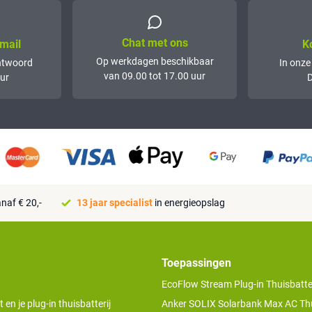
Chat met ons
mail
K
Op werkdagen beschikbaar
ntwoord
In onze
van 09.00 tot 17.00 uur
ur
D
naf € 20,-
13 jaar specialist
in energieopslag
Toepassingen
EcoFlow Stream Plug-in Thuisbatter
n je plug-in thuisbatterij
Anker SOLIX Solarbank Max AC Thu