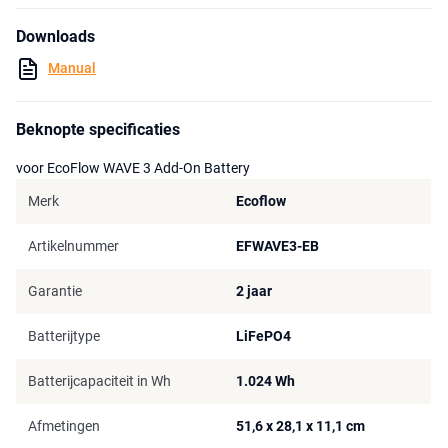
is een afvoerslang aan te raden.
Downloads
De EcoFlow Wave 3 + Add-on Battery werkt stil, efficiënt en volledig
zelfstandig. Samen vormen ze een krachtige bundel die je niet aan
Manual
het stopcontact bindt, maar juist de vrijheid geeft om te koelen of
verwarmen waar dat voor jou het meest nodig is.
Beknopte specificaties
voor EcoFlow WAVE 3 Add-On Battery
Merk
Ecoflow
Artikelnummer
EFWAVE3-EB
Garantie
2 jaar
Batterijtype
LiFePO4
Batterijcapaciteit in Wh
1.024 Wh
Afmetingen
51,6 x 28,1 x 11,1 cm