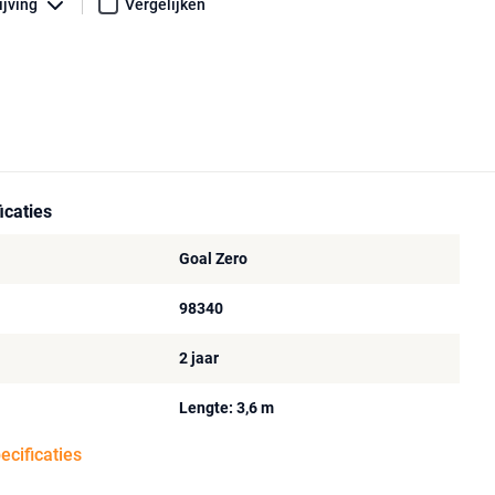
ijving
Vergelijken
icaties
Goal Zero
98340
2 jaar
Lengte: 3,6 m
pecificaties