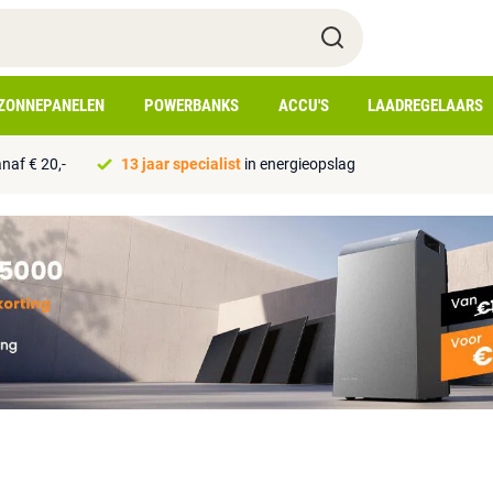
ZONNEPANELEN
POWERBANKS
ACCU'S
LAADREGELAARS
naf € 20,-
13 jaar specialist
in energieopslag