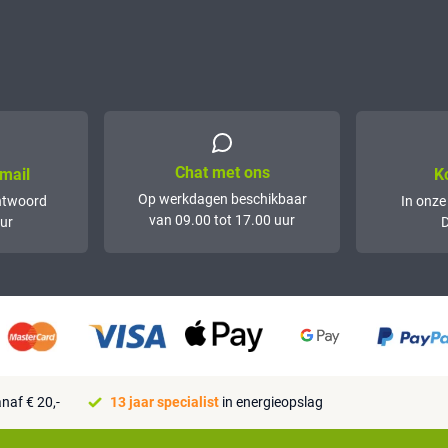
Chat met ons
mail
K
Op werkdagen beschikbaar
ntwoord
In onze
van 09.00 tot 17.00 uur
ur
D
naf € 20,-
13 jaar specialist
in energieopslag