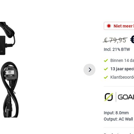
Niet meer
€ 79,95
Incl. 21% BTW
Binnen 14 d
13 jaar speci
Klantbeoorde
Input: 8.0mm
Output: AC Wall