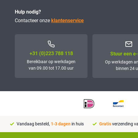
Hulp nodig?
Contacteer onze
klantenservice
+31 (0)223 788 118
Stuur een e-
Bereikbaar op werkdagen
Op werkdagen a
van 09.00 tot 17.00 uur
binnen 24 u
Vandaag besteld,
1-3 dagen
in huis
Gratis
verzending va