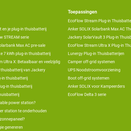
Toepassingen
EcoFlow Stream Plug-in Thuisbatter
n je plug-in thuisbatterij
Anker SOLIX Solarbank Max AC Thu
w STREAM serie
Jackery SolarVault 3 Plug-in Thuisb
olarbank Max AC pre-sale
EcoFlow Stream Ultra X Plug-in Thu
te 7 kWh plug-in thuisbatterij
Lunergy Plug-in Thuisbatterijen
 Ultra X: Betaalbaar en veelzijdig
Camper off-grid systemen
 thuisbatterij van Jackery
UPS Noodstroomvoorziening
-in thuisbatterij
Boot off-grid systemen
ug-in thuisbatterij
Anker SOLIX voor Kampeerders
uisbatterij
EcoFlow Delta 3 serie
table power station?
er station te onderhouden
 zonnepaneel?
ie genereren