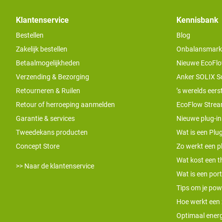
Klantenservice
Kennisbank
Bestellen
Blog
Zakelijk bestellen
Onbalansmarkt e
Betaalmogelijkheden
Nieuwe EcoFlo
Verzending & Bezorging
Anker SOLIX S
Retourneren & Ruilen
’s werelds eers
Retour of herroeping aanmelden
EcoFlow Stream
Garantie & services
Nieuwe plug-in
Tweedekans producten
Wat is een Plug
Concept Store
Zo werkt een pl
Wat kost een th
>> Naar de klantenservice
Wat is een por
Tips om je pow
Hoe werkt een
Optimaal energ