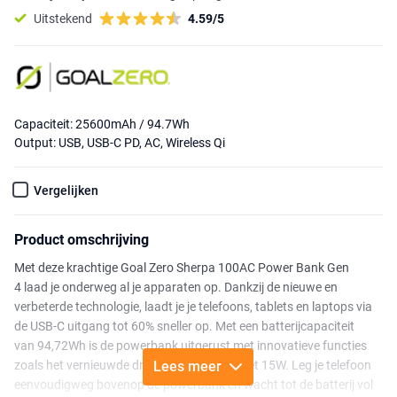
Uitstekend
4.59/5
Capaciteit: 25600mAh / 94.7Wh
Output: USB, USB-C PD, AC, Wireless Qi
Vergelijken
Product omschrijving
Met deze krachtige Goal Zero Sherpa 100AC Power Bank Gen
4 laad je onderweg al je apparaten op. Dankzij de nieuwe en
verbeterde technologie, laadt je je telefoons, tablets en laptops via
de USB-C uitgang tot 60% sneller op. Met een batterijcapaciteit
van 94,72Wh is de powerbank uitgerust met innovatieve functies
zoals het vernieuwde draadloos opladen met 15W. Leg je telefoon
Lees meer
eenvoudigweg bovenop de powerbank en wacht tot de batterij vol