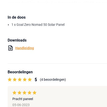
serie van Goal Zero. Dagelijks kan de Nomad 50 ca. 250 Wh aan ener
voldoende energie genereren voor bijvoorbeeld smartphones, tablet
power station / powerbank.
In de doos
De Goal Zero Nomad 50 is voorzien van 4 monocrystalline zonnepane
1 x Goal Zero Nomad 50 Solar Panel
weerbestendig opvouwbaar design. Met de ophanglussen kan de 
bijvoorbeeld tenten, voertuigen en meer.
Downloads
Handleiding
Beoordelingen
5
(4 beoordelingen)
Pracht paneel
05-06-2023