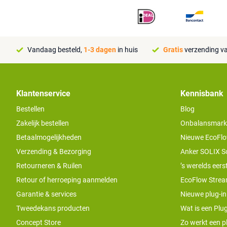
Vandaag besteld,
1-3 dagen
in huis
Gratis
verzending va
Klantenservice
Kennisbank
Bestellen
Blog
Zakelijk bestellen
Onbalansmarkt e
Betaalmogelijkheden
Nieuwe EcoFlo
Verzending & Bezorging
Anker SOLIX S
Retourneren & Ruilen
’s werelds eers
Retour of herroeping aanmelden
EcoFlow Stream
Garantie & services
Nieuwe plug-in
Tweedekans producten
Wat is een Plug
Concept Store
Zo werkt een pl