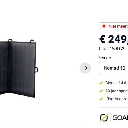
Niet meer
€ 249
Incl. 21% BTW
Versie
Binnen 14 d
13 jaar speci
Klantbeoorde