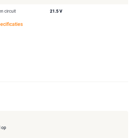
n circuit
21.5 V
pecificaties
l op