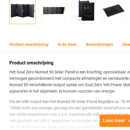
Product omschrijving
In de doos
Beoordelingen
Dow
Product omschrijving
Het Goal Zero Nomad 50 Solar Panel is een krachtig, opvouwbaar z
vermogen gecombineerd met compacte afmetingen en vernieuwde mo
Nomad 50 verschillende output opties om Goal Zero Yeti Power Sta
apparaten in het algemeen, te kunnen voorzien van energie.
Via de USB output kan het Nomad 50 Solar Panel dagelijks ca. 70 W
19000 mAh aan energie, genoeg om een gemiddelde smartphone vier 
een sterke laadstroom van 2.4 A, waarmee elk USB-A apparaat met 
Lees meer
ook geschikt om USB-C apparaten te voorzien van energie. Daarna
die 50 W kan leveren. Deze output is zeer geschikt voor het opladen