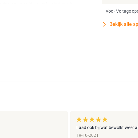
gie genereren. Hiermee kan je dagelijks
s, laptops en koelboxen in combinatie met een
Voc - Voltage ope
Bekijk alle s
len, die gelamineerd zijn in een robuust en
Nomad 50 makkelijk opgehangen worden aan
Laad ook bij wat bewolkt weer a
19-10-2021