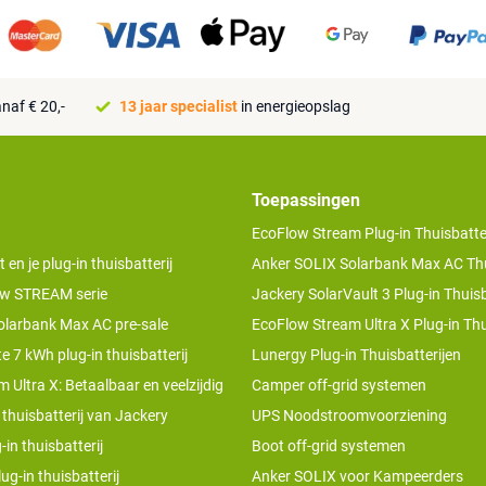
naf € 20,-
13 jaar specialist
in energieopslag
Toepassingen
EcoFlow Stream Plug-in Thuisbatter
n je plug-in thuisbatterij
Anker SOLIX Solarbank Max AC Thu
w STREAM serie
Jackery SolarVault 3 Plug-in Thuisb
olarbank Max AC pre-sale
EcoFlow Stream Ultra X Plug-in Thu
te 7 kWh plug-in thuisbatterij
Lunergy Plug-in Thuisbatterijen
 Ultra X: Betaalbaar en veelzijdig
Camper off-grid systemen
 thuisbatterij van Jackery
UPS Noodstroomvoorziening
-in thuisbatterij
Boot off-grid systemen
ug-in thuisbatterij
Anker SOLIX voor Kampeerders