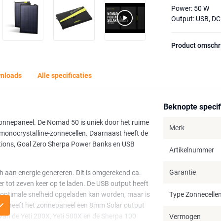
Power: 50 W
Output: USB, DC
Product omschr
nloads
Alle specificaties
Beknopte specif
onnepaneel. De Nomad 50 is uniek door het ruime
Merk
nocrystalline-zonnecellen. Daarnaast heeft de
tions, Goal Zero Sherpa Power Banks en USB
Artikelnummer
Garantie
h aan energie genereren. Dit is omgerekend ca.
tot zeven keer op te laden. De USB output heeft
optimale snelheid opgeladen kan worden, maar is
Type Zonnecelle
ast heeft het zonnepaneel een 8mm Solar output
 van de Yeti 200X, Yeti 500X en de Sherpa 100
Vermogen