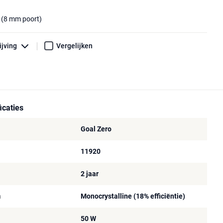
 (8 mm poort)
ijving
Vergelijken
icaties
Goal Zero
11920
2 jaar
n
Monocrystalline (18% efficiëntie)
50 W