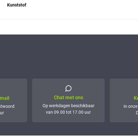
Kunststof
Chat met ons
mail
K
Op werkdagen beschikbaar
ntwoord
In onze
van 09.00 tot 17.00 uur
ur
D