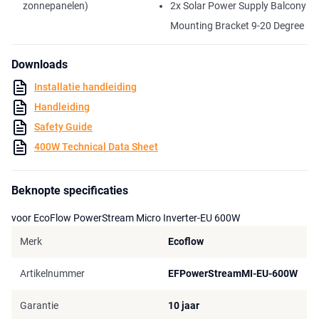
zonnepanelen)
2x Solar Power Supply Balcony
productie met maximaal 2x zonnepanelen met elk een maximaal
vermogen van 400W. Dit balkonsysteem met een vermogen van
Mounting Bracket 9-20 Degree
800 W produceert ongeveer 850 kWh elektriciteit per jaar. Bij een
marktconforme elektriciteitsprijs van 30 ct/kWh kan de
Downloads
balkoncentrale een besparing van 250€ per jaar opleveren.
De terugverdientijd is gemiddeld 4-5 jaar.
Installatie handleiding
Handleiding
Registreren
Safety Guide
Sinds 26 mei 2020 is het verplicht in Nederland om je inverter aan te
melden, zodra je energie gaat terugleveren aan het elektriciteitsnet.
400W Technical Data Sheet
Dit kun je eenvoudig doen via energieleveren.nl.
Beknopte specificaties
voor EcoFlow PowerStream Micro Inverter-EU 600W
Merk
Ecoflow
Artikelnummer
EFPowerStreamMI-EU-600W
Garantie
10 jaar