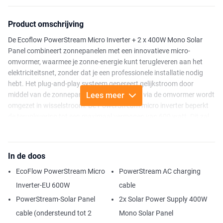
Product omschrijving
De Ecoflow PowerStream Micro Inverter + 2 x 400W Mono Solar
Panel combineert zonnepanelen met een innovatieve micro-
omvormer, waarmee je zonne-energie kunt terugleveren aan het
elektriciteitsnet, zonder dat je een professionele installatie nodig
hebt. Het plug-and-play systeem genereert gelijkstroom door
middel van de zonnepanelen, die vervolgens via de omvormer wordt
Lees meer
omgezet in wisselstroom. De PowerStream micro inverter beperkt
de teruglevering tot een maximaal vermogen van 600 watt. Dit zal
via een klassieke schuko stekker aan het huishoudelijke
elektriciteitsnet worden geleverd.
In de doos
Met dit balkonsysteem heb je de mogelijkheid om de CO2-uitstoot
te verminderen. Door schone en hernieuwbare elektriciteit te
EcoFlow PowerStream Micro
PowerStream AC charging
produceren, helpen balkonsystemen de behoefte aan fossiele
Inverter-EU 600W
cable
brandstoffen te verminderen en zo de CO2-uitstoot te
PowerStream-Solar Panel
2x Solar Power Supply 400W
minimaliseren.
cable (ondersteund tot 2
Mono Solar Panel
De PowerStream Microinverter is geschikt voor zonne-energie