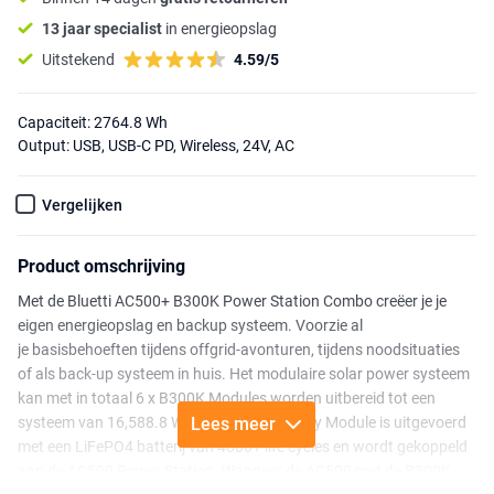
13 jaar specialist
in energieopslag
Uitstekend
4.59/5
Capaciteit: 2764.8 Wh
Output: USB, USB-C PD, Wireless, 24V, AC
Vergelijken
Product omschrijving
Met de Bluetti AC500+ B300K Power Station Combo creëer je je
eigen energieopslag en backup systeem. Voorzie al
je basisbehoeften tijdens offgrid-avonturen, tijdens noodsituaties
of als back-up systeem in huis. Het modulaire solar power systeem
kan met in totaal 6 x B300K Modules worden uitbereid tot een
systeem van 16,588.8 Wh. De B300K Battery Module is uitgevoerd
Lees meer
met een LiFePO4 batterij van 4000+ life cycles en wordt gekoppeld
aan de AC500 Power Station. Wanneer de AC500 met de B300K