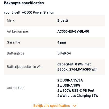
Beknopte specificaties
betekent dat de oplaadtijd nog geen 2 uur bedraagt.
voor Bluetti AC500 Power Station
Dankzij het UPS-systeem (Uninterrupted Power Supply) kunnen je
Merk
Bluetti
apparaten wanneer de stroom uitvalt, toch worden voorzien van
stroom. Wanneer de stroom daalt tot een onstabiele snelheid,
Artikelnummer
AC500-EU-GY-BL-00
wordt dit binnen 20 ms gedetecteerd in het BMS systeem en zal de
AC500 Power Station Combo juiste hoeveelheid stroom leveren aan
Garantie
4 jaar
alles wat op dat moment is aangesloten op de power station.
Batterijtype
LiFePO4
Capaciteit: 0 Wh (met
Batterijcapaciteit in Wh
B300K: 2764,8-16590 Wh)
2 x USB-A 5V/3A
2 x USB-A 18W
Output USB
2 x 100W USB-C PD Port
2 x Wireless Charging 15W
Bekijk alle specificaties