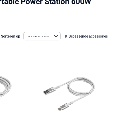
rtable Power Station 600W
Sorteren op
8
Bijpassende accessoires