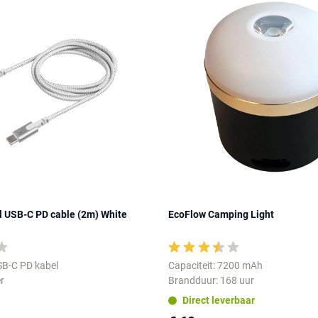
l USB-C PD cable (2m) White
EcoFlow Camping Light
SB-C PD kabel
Capaciteit: 7200 mAh
r
Brandduur: 168 uur
Direct leverbaar