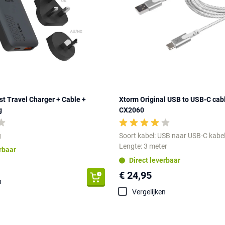
t Travel Charger + Cable +
Xtorm Original USB to USB-C cab
g
CX2060
g
Soort kabel: USB naar USB-C kabe
Lengte: 3 meter
erbaar
Direct leverbaar
€ 24,95
n
Vergelijken