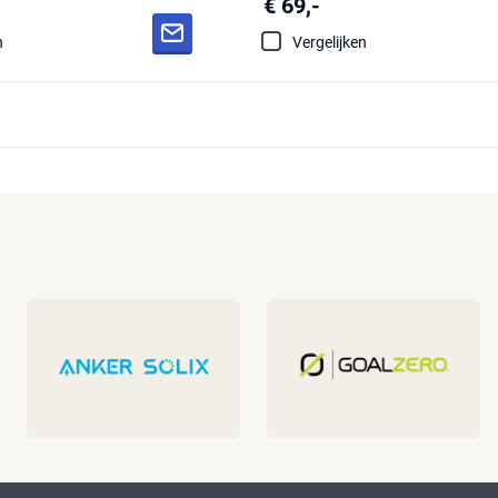
€ 69,-
n
Vergelijken