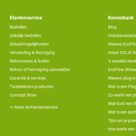
Klantenservice
Kennisbank
Bestellen
Blog
Zakelijk bestellen
Onbalansmarkt e
Betaalmogelijkheden
Nieuwe EcoFlo
Verzending & Bezorging
Anker SOLIX S
Retourneren & Ruilen
’s werelds eers
Retour of herroeping aanmelden
EcoFlow Stream
Garantie & services
Nieuwe plug-in
Tweedekans producten
Wat is een Plug
Concept Store
Zo werkt een pl
Wat kost een th
>> Naar de klantenservice
Wat is een por
Tips om je pow
Hoe werkt een