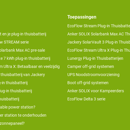
Toepassingen
EcoFlow Stream Plug-in Thuisbatter
n je plug-in thuisbatterij
Anker SOLIX Solarbank Max AC Thu
w STREAM serie
Jackery SolarVault 3 Plug-in Thuisb
olarbank Max AC pre-sale
EcoFlow Stream Ultra X Plug-in Thu
te 7 kWh plug-in thuisbatterij
Lunergy Plug-in Thuisbatterijen
 Ultra X: Betaalbaar en veelzijdig
Camper off-grid systemen
 thuisbatterij van Jackery
UPS Noodstroomvoorziening
-in thuisbatterij
Boot off-grid systemen
ug-in thuisbatterij
Anker SOLIX voor Kampeerders
uisbatterij
EcoFlow Delta 3 serie
table power station?
er station te onderhouden
 zonnepaneel?