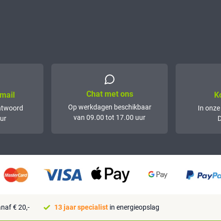
Chat met ons
mail
K
Op werkdagen beschikbaar
ntwoord
In onze
van 09.00 tot 17.00 uur
ur
D
naf € 20,-
13 jaar specialist
in energieopslag