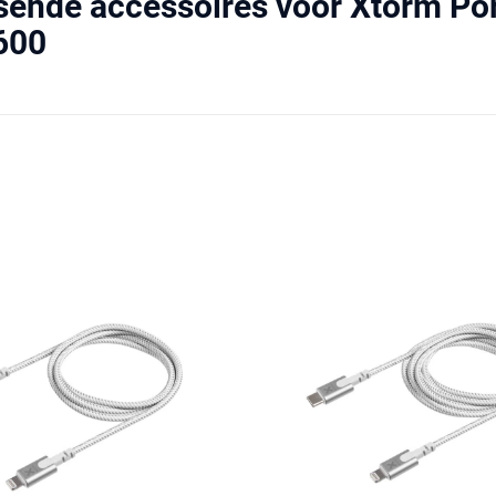
sende accessoires voor Xtorm Po
600