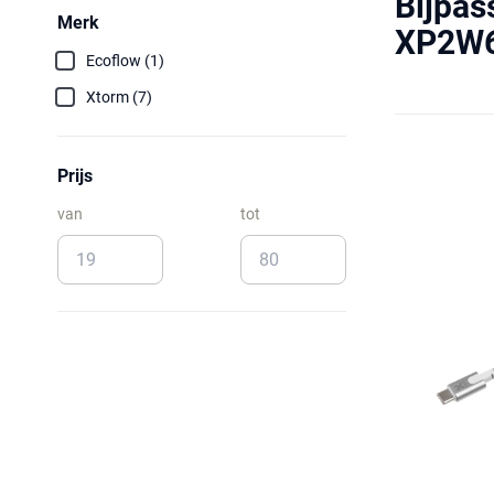
Bijpas
Merk
XP2W
Ecoflow (1)
Xtorm (7)
Prijs
van
tot