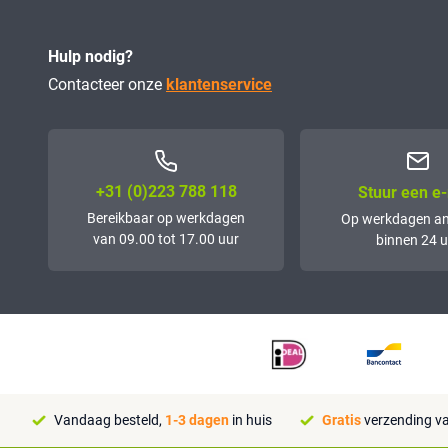
Hulp nodig?
Contacteer onze
klantenservice
+31 (0)223 788 118
Stuur een e-
Bereikbaar op werkdagen
Op werkdagen a
van 09.00 tot 17.00 uur
binnen 24 u
Vandaag besteld,
1-3 dagen
in huis
Gratis
verzending va