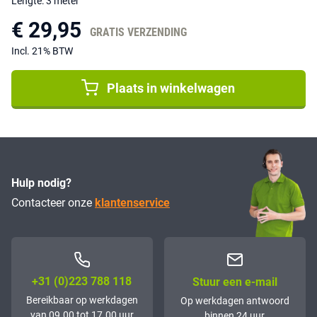
Lengte: 3 meter
€ 29,95
GRATIS VERZENDING
Incl. 21% BTW
Plaats in winkelwagen
Hulp nodig?
Contacteer onze
klantenservice
+31 (0)223 788 118
Stuur een e-mail
Bereikbaar op werkdagen
Op werkdagen antwoord
van 09.00 tot 17.00 uur
binnen 24 uur