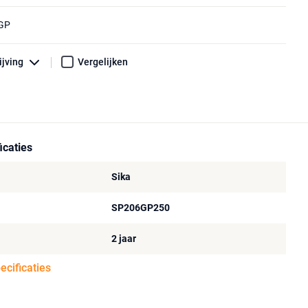
6GP
ijving
Vergelijken
icaties
Sika
SP206GP250
2 jaar
pecificaties