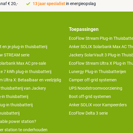
naf € 20,-
13 jaar specialist
in energieopslag
Toepassingen
EcoFlow Stream Plug-in Thuisbatter
n je plug-in thuisbatterij
Anker SOLIX Solarbank Max AC Thu
w STREAM serie
Jackery SolarVault 3 Plug-in Thuisb
olarbank Max AC pre-sale
EcoFlow Stream Ultra X Plug-in Thu
te 7 kWh plug-in thuisbatterij
Lunergy Plug-in Thuisbatterijen
 Ultra X: Betaalbaar en veelzijdig
Camper off-grid systemen
 thuisbatterij van Jackery
UPS Noodstroomvoorziening
-in thuisbatterij
Boot off-grid systemen
ug-in thuisbatterij
Anker SOLIX voor Kampeerders
uisbatterij
EcoFlow Delta 3 serie
table power station?
er station te onderhouden