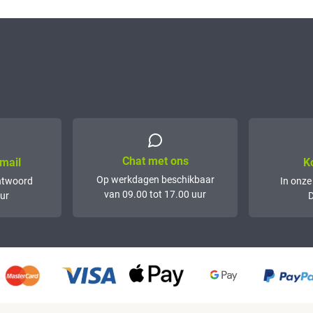
Chat met ons
mail
K
Op werkdagen beschikbaar
ntwoord
In onze
van 09.00 tot 17.00 uur
ur
D