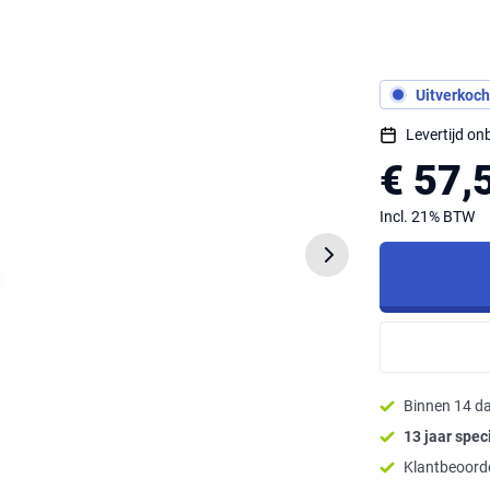
Uitverkoch
Levertijd o
€ 57,
Incl. 21% BTW
Binnen 14 d
13 jaar speci
Klantbeoorde