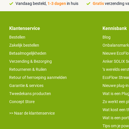
Vandaag besteld,
1-3 dagen
in huis
Gratis
verzending va
Klantenservice
Kennisbank
Bestellen
Blog
Zakelijk bestellen
Onbalansmarkt e
Betaalmogelijkheden
Nieuwe EcoFlo
Verzending & Bezorging
Anker SOLIX S
Retourneren & Ruilen
’s werelds eers
Retour of herroeping aanmelden
EcoFlow Stream
Garantie & services
Nieuwe plug-in
Tweedekans producten
Wat is een Plug
Concept Store
Zo werkt een pl
Wat kost een th
>> Naar de klantenservice
Wat is een por
Tips om je pow