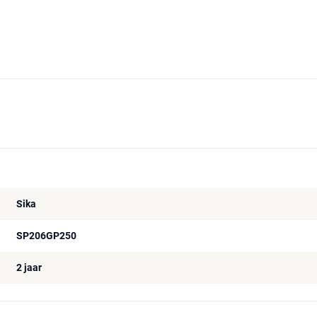
Sika
SP206GP250
2 jaar