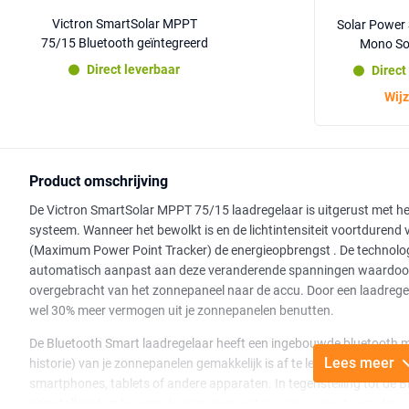
Victron SmartSolar MPPT
Solar Power
75/15 Bluetooth geïntegreerd
Mono Sol
Direct leverbaar
Direct
Wijz
Product omschrijving
De Victron SmartSolar MPPT 75/15 laadregelaar is uitgerust met 
systeem. Wanneer het bewolkt is en de lichtintensiteit voortdurend
(Maximum Power Point Tracker) de energieopbrengst . De technologi
automatisch aanpast aan deze veranderende spanningen waardoor d
overgebracht van het zonnepaneel naar de accu. Door een laadrege
wel 30% meer vermogen uit je zonnepanelen benutten.
De Bluetooth Smart laadregelaar heeft een ingebouwde bluetooth m
Lees meer
historie) van je zonnepanelen gemakkelijk is af te lezen in de Victro
smartphones, tablets of andere apparaten. In tegenstelling tot de Bl
geïnstalleerd, er hoeven daarom geen extra accessoires te worden 