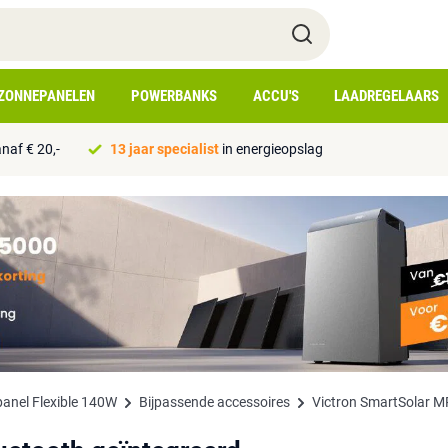
ZONNEPANELEN
POWERBANKS
ACCU'S
LAADREGELAARS
naf € 20,-
13 jaar specialist
in energieopslag
nel Flexible 140W
Bijpassende accessoires
Victron SmartSolar M