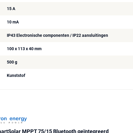
15 A
10 mA
IP43 Electronische componenten / IP22 aansluitingen
100 x 113 x 40 mm
500 g
Kunststof
martSolar MPPT 75/15 Bluetooth geïntegreerd