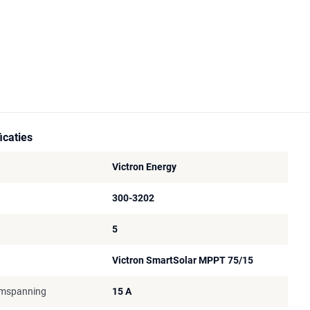
icaties
Victron Energy
300-3202
5
Victron SmartSolar MPPT 75/15
emspanning
15 A