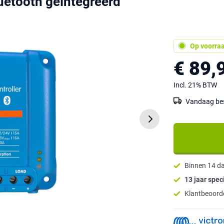
uetooth geïntegreerd
Op voorra
€ 89,
Incl. 21% BTW
Vandaag best
Binnen 14 d
13 jaar speci
Klantbeoorde