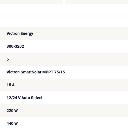
Victron Energy
300-3202
5
Victron SmartSolar MPPT 75/15
15 A
12/24 V Auto Select
220 W
440 W