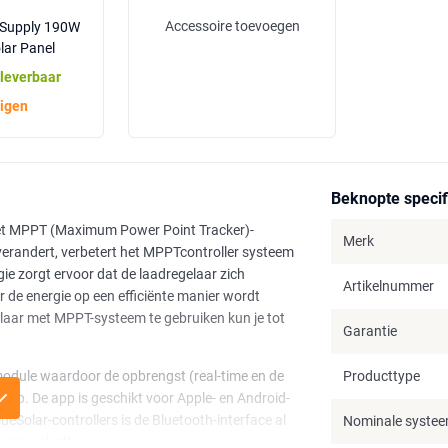
Accessoire toevoegen
 Supply 190W
ar Panel
 leverbaar
igen
Beknopte specif
het MPPT (Maximum Power Point Tracker)-
Merk
 verandert, verbetert het MPPTcontroller systeem
e zorgt ervoor dat de laadregelaar zich
Artikelnummer
e energie op een efficiënte manier wordt
laar met MPPT-systeem te gebruiken kun je tot
Garantie
odule waardoor de opbrengst (real-time en de
Producttype
n app. De app is geschikt voor Apple- en Android-
ueSolar-controllers is de Bluetooth-interface al
Nominale syste
aangeschaft.