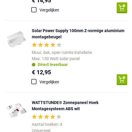
€ 14,95
Vergelijken
Solar Power Supply 100mm Z-vormige aluminium
montagebeugel
Muur, dak, open ruimte installatie
Max. 150 Watt solar panel
Direct leverbaar
€ 12,95
Vergelijken
WATTSTUNDE® Zonnepaneel Hoek
Montagesysteem ABS wit
Aantal hoeken: 4
Universeel