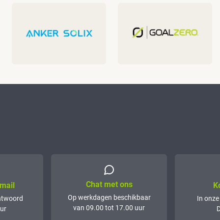
Chat met ons
mail
K
Op werkdagen beschikbaar
ntwoord
In onze
van 09.00 tot 17.00 uur
ur
D