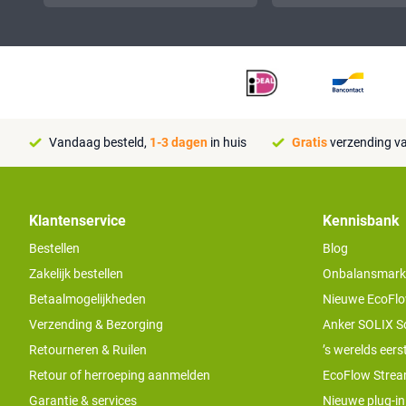
Vandaag besteld,
1-3 dagen
in huis
Gratis
verzending va
Klantenservice
Kennisbank
Bestellen
Blog
Zakelijk bestellen
Onbalansmarkt e
Betaalmogelijkheden
Nieuwe EcoFlo
Verzending & Bezorging
Anker SOLIX S
Retourneren & Ruilen
’s werelds eers
Retour of herroeping aanmelden
EcoFlow Stream
Garantie & services
Nieuwe plug-in