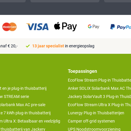
naf € 20,-
13 jaar specialist
in energieopslag
Toepassingen
EcoFlow Stream Plug-in Thuisbatter
n je plug-in thuisbatterij
Anker SOLIX Solarbank Max AC Thu
w STREAM serie
Jackery SolarVault 3 Plug-in Thuisb
olarbank Max AC pre-sale
EcoFlow Stream Ultra X Plug-in Thu
te 7 kWh plug-in thuisbatterij
Lunergy Plug-in Thuisbatterijen
 Ultra X: Betaalbaar en veelzijdig
Camper off-grid systemen
 thuisbatterij van Jackery
UPS Noodstroomvoorziening