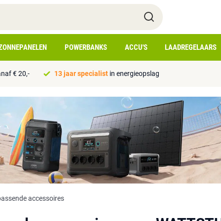
ZONNEPANELEN
POWERBANKS
ACCU'S
LAADREGELAARS
naf € 20,-
13 jaar specialist
in energieopslag
passende accessoires