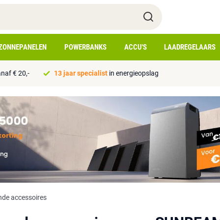
ZONNEPANELEN
POWERBANKS
ACCU'S
LAADREGELAARS
naf € 20,-
13 jaar specialist
in energieopslag
nde accessoires