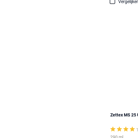
Vergelijke
Zettex MS 25 U
290 ml