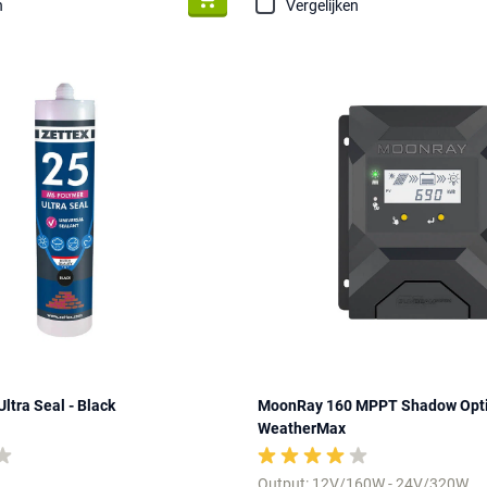
n
Vergelijken
ltra Seal - Black
MoonRay 160 MPPT Shadow Opti
WeatherMax
Output: 12V/160W - 24V/320W