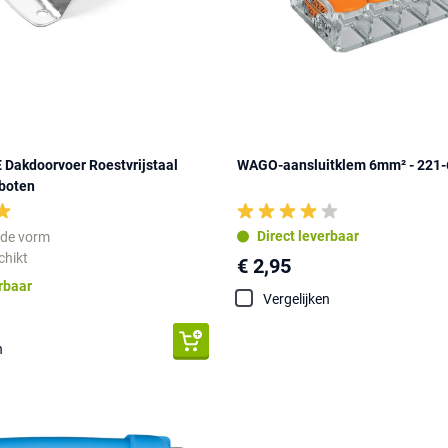
akdoorvoer Roestvrijstaal
WAGO-aansluitklem 6mm² - 221
 boten
Direct leverbaar
nde vorm
chikt
€ 2,95
erbaar
Vergelijken
n