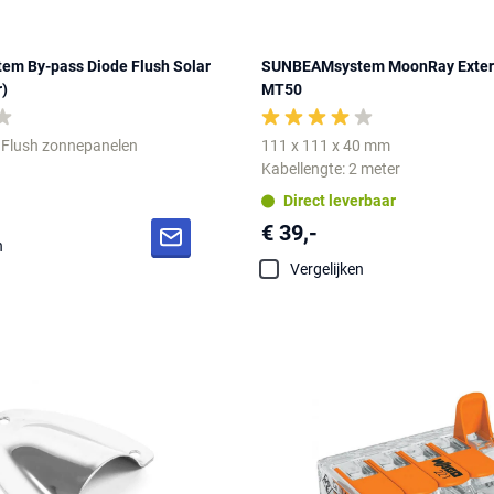
m By-pass Diode Flush Solar
SUNBEAMsystem MoonRay Externa
r)
MT50
: Flush zonnepanelen
111 x 111 x 40 mm
Kabellengte: 2 meter
Direct leverbaar
€ 39,-
n
Vergelijken