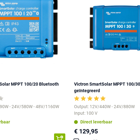
tSolar MPPT 100/20 Bluetooth
Victron SmartSolar MPPT 100/30
geïntegreerd
290W - 24V/580W - 48V/1160W
Output: 12V/440W - 24V/880W
Input: 100 V
erbaar
Direct leverbaar
€ 129,95