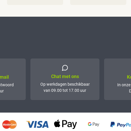
Chat met ons
mail
K
Op werkdagen beschikbaar
ntwoord
In onze
van 09.00 tot 17.00 uur
ur
D