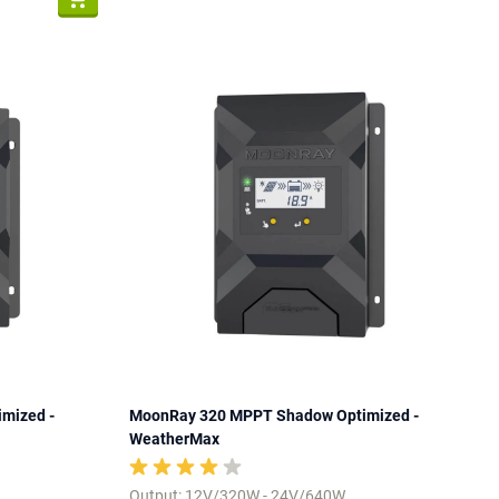
mized -
MoonRay 320 MPPT Shadow Optimized -
WeatherMax
Output: 12V/320W - 24V/640W