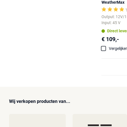
WeatherMax
Output: 12V/
Input: 45 V
Direct lev
€ 109,-
Vergelijke
Wij verkopen producten van...