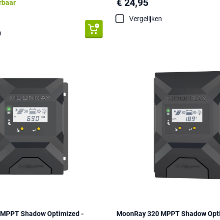
€ 24,95
erbaar
Vergelijken
n
MPPT Shadow Optimized -
MoonRay 320 MPPT Shadow Opti