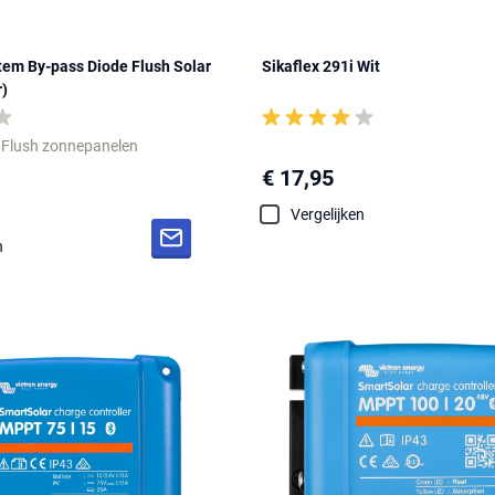
m By-pass Diode Flush Solar
Sikaflex 291i Wit
r)
: Flush zonnepanelen
€ 17,95
Vergelijken
n