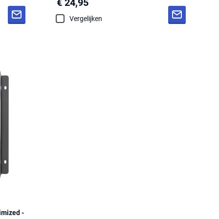
€ 24,95
Vergelijken
mized -