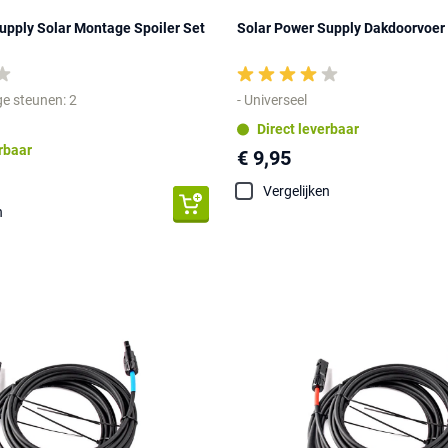
upply Solar Montage Spoiler Set
Solar Power Supply Dakdoorvoer
e steunen: 2
- Universeel
Direct leverbaar
erbaar
€ 9,95
Vergelijken
n