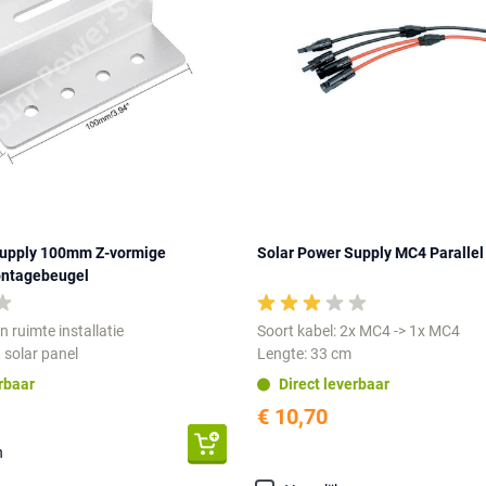
Supply 100mm Z-vormige
Solar Power Supply MC4 Parallel
ntagebeugel
 ruimte installatie
Soort kabel: 2x MC4 -> 1x MC4
 solar panel
Lengte: 33 cm
erbaar
Direct leverbaar
€ 10,70
n