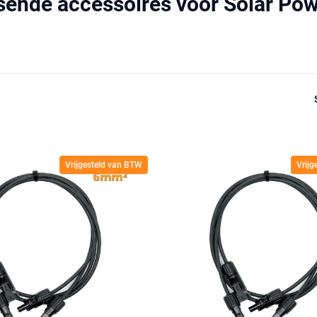
sende accessoires voor Solar Po
Vrijgesteld van BTW
Vrij