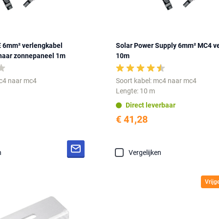
6mm² verlengkabel
Solar Power Supply 6mm² MC4 v
naar zonnepaneel 1m
10m
mc4 naar mc4
Soort kabel: mc4 naar mc4
Lengte: 10 m
Direct leverbaar
€ 41,28
n
Vergelijken
Vrij