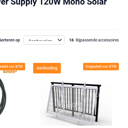
wer Supply 120W Mono Solar
Sorteren op
16
Bijpassende accessoires
gesteld van BTW
Vrijgesteld van BTW
Aanbieding