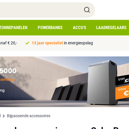
ZONNEPANELEN
POWERBANKS
ACCU'S
LAADREGELAARS
naf € 20,-
13 jaar specialist
in energieopslag
l
Bijpassende accessoires