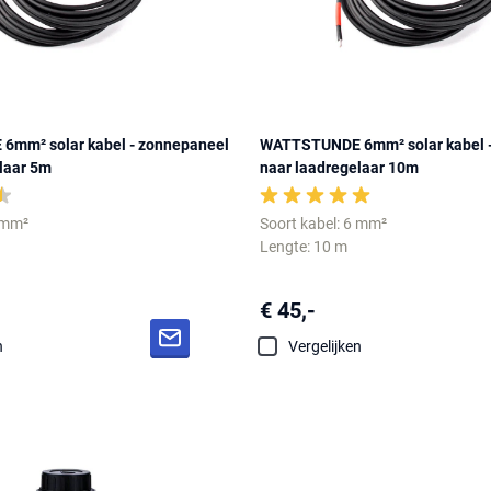
mm² solar kabel - zonnepaneel
WATTSTUNDE 6mm² solar kabel 
laar 5m
naar laadregelaar 10m
6 mm²
Soort kabel: 6 mm²
Lengte: 10 m
€ 45,-
n
Vergelijken