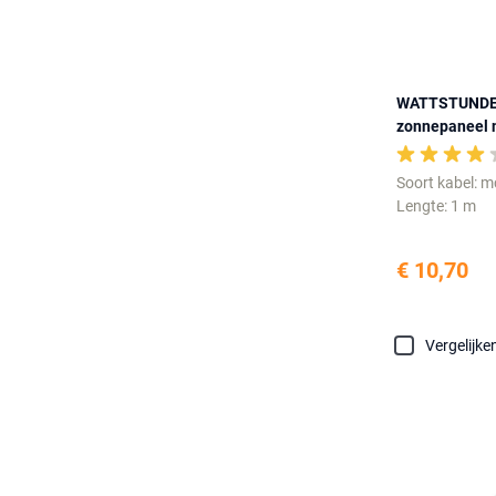
WATTSTUNDE 
zonnepaneel 
Soort kabel: 
Lengte: 1 m
€ 10,70
Vergelijke