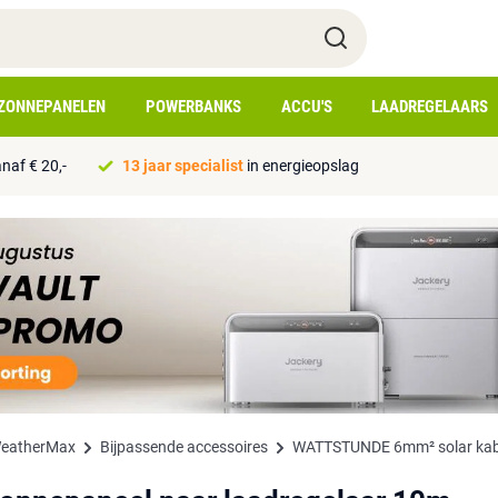
ZONNEPANELEN
POWERBANKS
ACCU'S
LAADREGELAARS
naf € 20,-
13 jaar specialist
in energieopslag
WeatherMax
Bijpassende accessoires
WATTSTUNDE 6mm² solar kabel