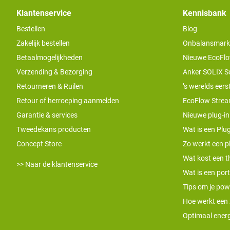
Klantenservice
Kennisbank
Bestellen
Blog
Zakelijk bestellen
Onbalansmarkt e
Betaalmogelijkheden
Nieuwe EcoFlo
Verzending & Bezorging
Anker SOLIX S
Retourneren & Ruilen
’s werelds eers
Retour of herroeping aanmelden
EcoFlow Stream
Garantie & services
Nieuwe plug-in
Tweedekans producten
Wat is een Plug
Concept Store
Zo werkt een pl
Wat kost een th
>> Naar de klantenservice
Wat is een por
Tips om je pow
Hoe werkt een
Optimaal energ