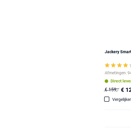
Jackery Smar
Afmetingen: 9
Direct lev
€ 1
€ 159,-
Vergelijke