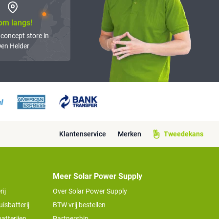
om langs!
 concept store in
en Helder
Klantenservice
Merken
Tweedekans
Meer Solar Power Supply
ij
Over Solar Power Supply
isbatterij
BTW vrij bestellen
atterijen
Partnership