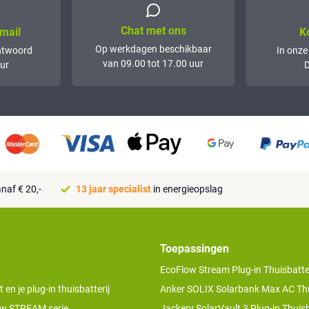
Chat met ons
mail
K
Op werkdagen beschikbaar
ntwoord
In onze
van 09.00 tot 17.00 uur
ur
D
naf € 20,-
13 jaar specialist
in energieopslag
Toepassingen
EcoFlow Stream Plug-in Thuisbatter
n je plug-in thuisbatterij
Anker SOLIX Solarbank Max AC Thu
w STREAM serie
Jackery SolarVault 3 Plug-in Thuisb