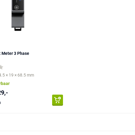
t Meter 3 Phase
4.5 × 19 × 68.5 mm
erbaar
29,-
n