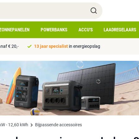
ZONNEPANELEN
POWERBANKS
ACCU'S
LAADREGELAARS
naf € 20,-
13 jaar specialist
in energieopslag
 kW - 12,60 kWh
Bijpassende accessoires