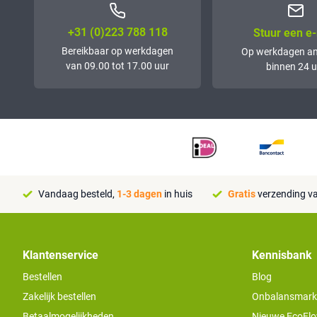
+31 (0)223 788 118
Stuur een e-
Bereikbaar op werkdagen
Op werkdagen a
van 09.00 tot 17.00 uur
binnen 24 u
Vandaag besteld,
1-3 dagen
in huis
Gratis
verzending va
Klantenservice
Kennisbank
Bestellen
Blog
Zakelijk bestellen
Onbalansmarkt e
Betaalmogelijkheden
Nieuwe EcoFlo