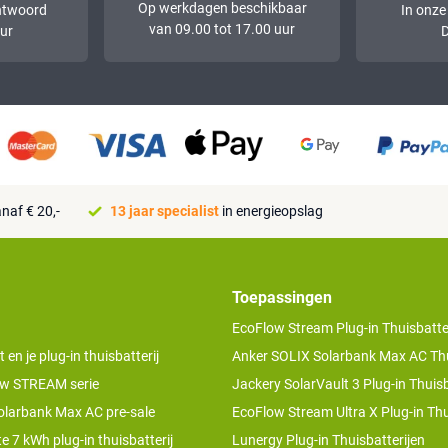
Op werkdagen beschikbaar
ntwoord
In onze
van 09.00 tot 17.00 uur
ur
D
naf € 20,-
13 jaar specialist
in energieopslag
Toepassingen
EcoFlow Stream Plug-in Thuisbatter
n je plug-in thuisbatterij
Anker SOLIX Solarbank Max AC Thu
w STREAM serie
Jackery SolarVault 3 Plug-in Thuisb
olarbank Max AC pre-sale
EcoFlow Stream Ultra X Plug-in Thu
te 7 kWh plug-in thuisbatterij
Lunergy Plug-in Thuisbatterijen