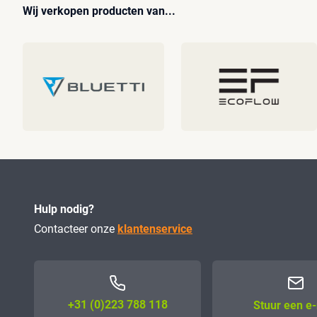
Wij verkopen producten van...
Hulp nodig?
Contacteer onze
klantenservice
+31 (0)223 788 118
Stuur een e-