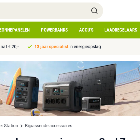
ZONNEPANELEN
POWERBANKS
ACCU'S
LAADREGELAARS
naf € 20,-
13 jaar specialist
in energieopslag
er Station
Bijpassende accessoires