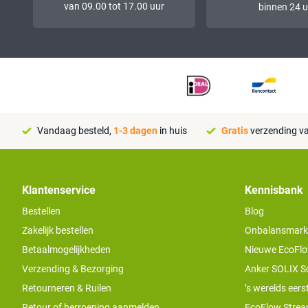
van 09.00 tot 17.00 uur
binnen 24 u
Vandaag besteld,
1-3 dagen
in huis
Gratis
verzending va
Klantenservice
Kennisbank
Bestellen
Blog
Zakelijk bestellen
Onbalansmarkt e
Betaalmogelijkheden
Nieuwe EcoFlo
Verzending & Bezorging
Anker SOLIX S
Retourneren & Ruilen
’s werelds eers
Retour of herroeping aanmelden
EcoFlow Stream