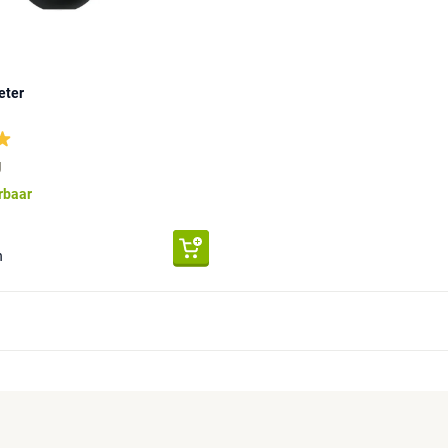
eter
g
erbaar
n