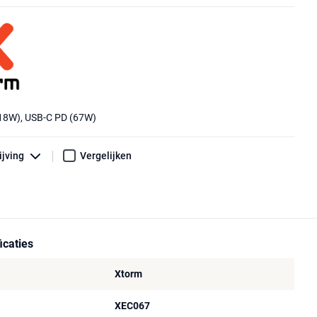
(18W), USB-C PD (67W)
ijving
Vergelijken
icaties
Xtorm
XEC067