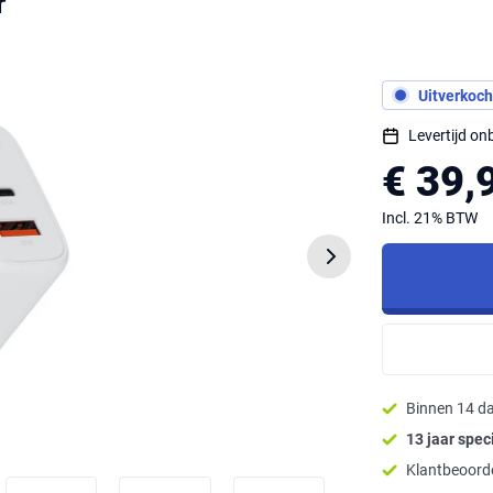
r
Uitverkoch
Levertijd o
€ 39,
Incl. 21% BTW
Binnen 14 d
13 jaar speci
Klantbeoorde