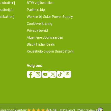
isbatterij
BTW vrij bestellen
atterijen
Partnership
isbatterij
Werken bij Solar Power Supply
Cookieverklaring
Privacy beleid
Algemene voorwaarden
Black Friday Deals
Keuzehulp plug-in thuisbatterij
Volg ons
ling door klanten:
4.59
Uitstekend
2597 reviews