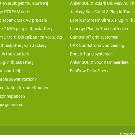
n je plug-in thuisbatterij
Anker SOLIX Solarbank Max AC Thu
w STREAM serie
Jackery SolarVault 3 Plug-in Thuisb
olarbank Max AC pre-sale
EcoFlow Stream Ultra X Plug-in Thu
te 7 kWh plug-in thuisbatterij
Lunergy Plug-in Thuisbatterijen
 Ultra X: Betaalbaar en veelzijdig
Camper off-grid systemen
 thuisbatterij van Jackery
UPS Noodstroomvoorziening
-in thuisbatterij
Boot off-grid systemen
ug-in thuisbatterij
Anker SOLIX voor Kampeerders
uisbatterij
EcoFlow Delta 3 serie
table power station?
er station te onderhouden
 zonnepaneel?
ie genereren
Beoorde