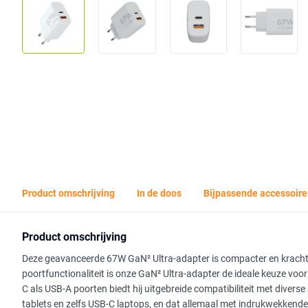
Product omschrijving
In de doos
Bijpassende accessoire
Product omschrijving
Deze geavanceerde 67W GaN² Ultra-adapter is compacter en krachtig
poortfunctionaliteit is onze GaN² Ultra-adapter de ideale keuze voo
C als USB-A poorten biedt hij uitgebreide compatibiliteit met divers
tablets en zelfs USB-C laptops, en dat allemaal met indrukwekkende