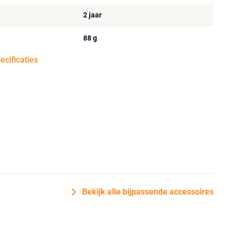
2 jaar
88 g
pecificaties
Bekijk alle bijpassende accessoires