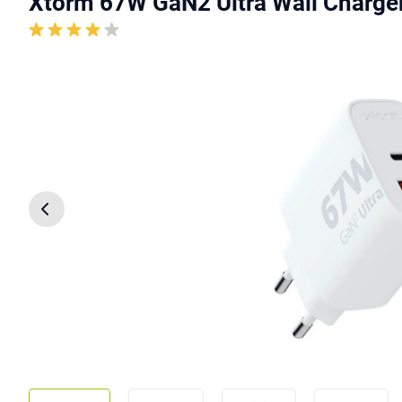
Xtorm 67W GaN2 Ultra Wall Charge