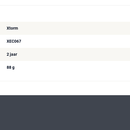
Xtorm
XEC067
2 jaar
88 g