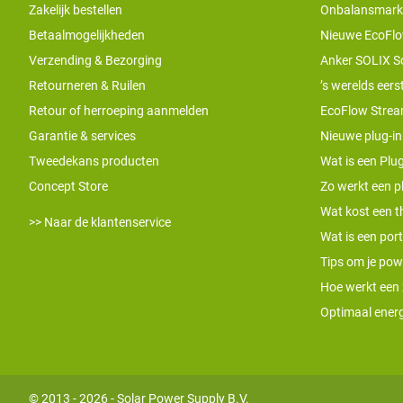
Zakelijk bestellen
Onbalansmarkt e
Betaalmogelijkheden
Nieuwe EcoFlo
Verzending & Bezorging
Anker SOLIX S
Retourneren & Ruilen
’s werelds eers
Retour of herroeping aanmelden
EcoFlow Stream
Garantie & services
Nieuwe plug-in
Tweedekans producten
Wat is een Plug
Concept Store
Zo werkt een pl
Wat kost een th
>> Naar de klantenservice
Wat is een por
Tips om je pow
Hoe werkt een
Optimaal energ
© 2013 - 2026 - Solar Power Supply B.V.