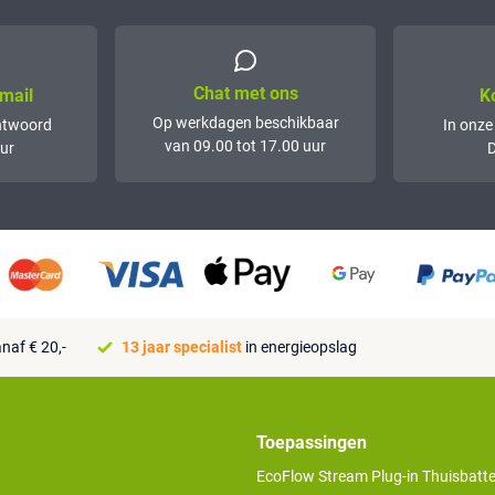
Chat met ons
mail
K
Op werkdagen beschikbaar
ntwoord
In onze
van 09.00 tot 17.00 uur
ur
D
naf € 20,-
13 jaar specialist
in energieopslag
Toepassingen
EcoFlow Stream Plug-in Thuisbatter