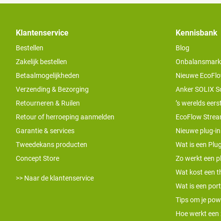
Klantenservice
Kennisbank
Bestellen
Blog
Zakelijk bestellen
Onbalansmarkt e
Betaalmogelijkheden
Nieuwe EcoFlo
Verzending & Bezorging
Anker SOLIX S
Retourneren & Ruilen
’s werelds eers
Retour of herroeping aanmelden
EcoFlow Stream
Garantie & services
Nieuwe plug-in
Tweedekans producten
Wat is een Plug
Concept Store
Zo werkt een pl
Wat kost een th
>> Naar de klantenservice
Wat is een por
Tips om je pow
Hoe werkt een