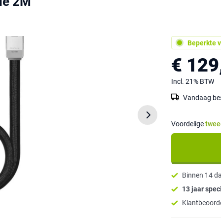
ble 2M
Beperkte v
€ 129
Incl. 21% BTW
Vandaag best
Voordelige
twee
Binnen 14 d
13 jaar speci
Klantbeoorde