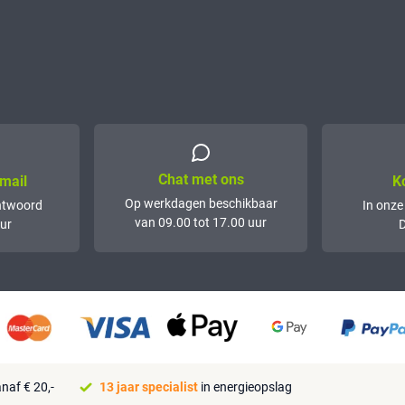
Chat met ons
mail
K
Op werkdagen beschikbaar
ntwoord
In onze
van 09.00 tot 17.00 uur
ur
D
naf € 20,-
13 jaar specialist
in energieopslag