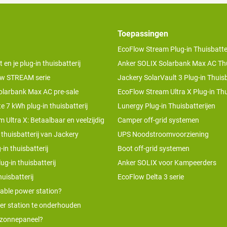
Toepassingen
EcoFlow Stream Plug-in Thuisbatter
n je plug-in thuisbatterij
Anker SOLIX Solarbank Max AC Thu
w STREAM serie
Jackery SolarVault 3 Plug-in Thuisb
olarbank Max AC pre-sale
EcoFlow Stream Ultra X Plug-in Thu
te 7 kWh plug-in thuisbatterij
Lunergy Plug-in Thuisbatterijen
 Ultra X: Betaalbaar en veelzijdig
Camper off-grid systemen
 thuisbatterij van Jackery
UPS Noodstroomvoorziening
-in thuisbatterij
Boot off-grid systemen
ug-in thuisbatterij
Anker SOLIX voor Kampeerders
uisbatterij
EcoFlow Delta 3 serie
table power station?
er station te onderhouden
 zonnepaneel?