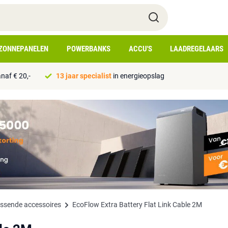
ZONNEPANELEN
POWERBANKS
ACCU'S
LAADREGELAARS
naf € 20,-
13 jaar specialist
in energieopslag
assende accessoires
EcoFlow Extra Battery Flat Link Cable 2M