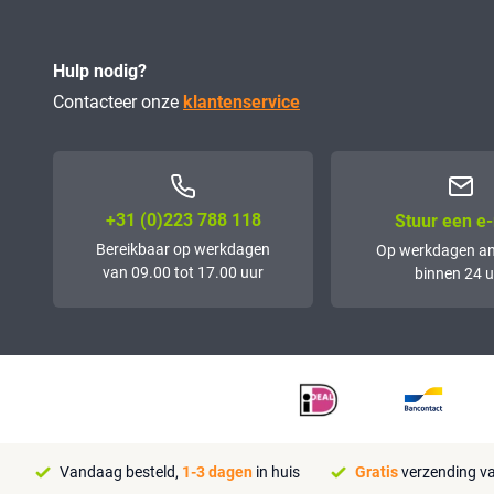
Hulp nodig?
Contacteer onze
klantenservice
+31 (0)223 788 118
Stuur een e-
Bereikbaar op werkdagen
Op werkdagen a
van 09.00 tot 17.00 uur
binnen 24 u
Vandaag besteld,
1-3 dagen
in huis
Gratis
verzending va