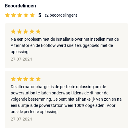
Input:
Beoordelingen
Oplaadmodus: 11V-35V, max. 76A
5
(2 beoordelingen)
Onderhoudsmodus batterij: 40V-60V, 3A Max.
Modus voor omgekeerd opladen: 40V-60V, 21A Max
Output:
Na een probleem met de installatie over het instellen met de
Oplaadmodus: 40V-60V, 800W Max.
Alternator en de Ecoflow werd snel teruggepbeld met de
Onderhoudsmodus batterij: 13,8V/27,6V, max. 100W
oplossing
Omgekeerde oplaadmodus: 13,8V/27,6V, max. 800W
27-07-2024
Wi-Fi:
Frequentie: 2412 MHz - 2472 MHz
Maximaal uitgangsvermogen: <20 dBm
De alternator charger is de perfecte oplossing om de
powerstation te laden onderwag tijdens de rit naar de
volgende bestemming. Je bent niet afhankelijk van zon en na
een uurtje is de powerstation weer 100% opgeladen. Voor
ons de perfecte oplossing.
27-07-2024