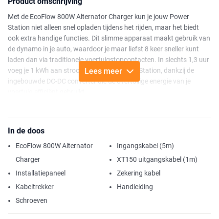
Product omschrijving
Met de EcoFlow 800W Alternator Charger kun je jouw Power
Station niet alleen snel opladen tijdens het rijden, maar het biedt
ook extra handige functies. Dit slimme apparaat maakt gebruik van
de dynamo in je auto, waardoor je maar liefst 8 keer sneller kunt
laden dan via traditionele voertuigstopcontacten. In slechts 1,3 uur
voeg je 1 kWh aan stroom toe aan je Power Station, dankzij de
Lees meer
ingebouwde DC-DC converter die de overtollige energie van je
voertuig efficiënt gebruikt.
Daarnaast fungeert de 800W Alternator Charger als een 3-in-1
apparaat. In de oplaadmodus maak je gebruik van de dynamo van
In de doos
je auto om je Power Station bij te laden. Met de reverse charging
modus laad je de startaccu van je voertuig of de thuisbatterij in je
EcoFlow 800W Alternator
Ingangskabel (5m)
camper op met je Power Station. En in de onderhoudsmodus
Charger
XT150 uitgangskabel (1m)
verleng je de levensduur van de accu's door een lagere
Installatiepaneel
Zekering kabel
stroomsterkte te gebruiken. Dit alles maakt het niet alleen mogelijk
om te laden, maar ook om de accu's van je voertuig of camper te
Kabeltrekker
Handleiding
onderhouden en zelfs als jumpstarter te gebruiken in noodgevallen.
Schroeven
Dit biedt niet alleen gemak maar bespaart ook tijd, geld en ruimte in