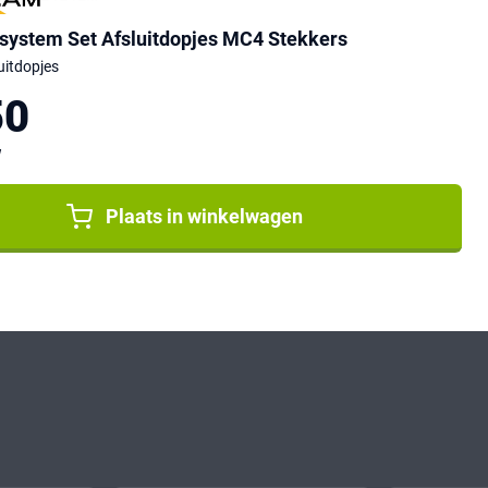
stem Set Afsluitdopjes MC4 Stekkers
uitdopjes
50
W
Plaats in winkelwagen