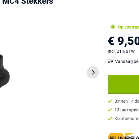
 MC4 Stekkers
Op voorra
€ 9,5
Incl. 21% BTW
Vandaag best
Binnen 14 d
13 jaar speci
Klantbeoorde