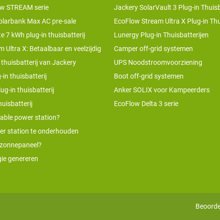
w STREAM serie
Jackery SolarVault 3 Plug-in Thuisb
olarbank Max AC pre-sale
EcoFlow Stream Ultra X Plug-in Thu
te 7 kWh plug-in thuisbatterij
Lunergy Plug-in Thuisbatterijen
 Ultra X: Betaalbaar en veelzijdig
Camper off-grid systemen
 thuisbatterij van Jackery
UPS Noodstroomvoorziening
-in thuisbatterij
Boot off-grid systemen
ug-in thuisbatterij
Anker SOLIX voor Kampeerders
uisbatterij
EcoFlow Delta 3 serie
table power station?
er station te onderhouden
 zonnepaneel?
ie genereren
Beoorde