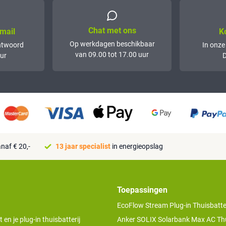
Chat met ons
mail
K
Op werkdagen beschikbaar
ntwoord
In onze
van 09.00 tot 17.00 uur
ur
D
naf € 20,-
13 jaar specialist
in energieopslag
Toepassingen
EcoFlow Stream Plug-in Thuisbatter
n je plug-in thuisbatterij
Anker SOLIX Solarbank Max AC Thu