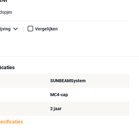
tdopjes
ijving
Vergelijken
icaties
SUNBEAMSystem
MC4-cap
2 jaar
pecificaties