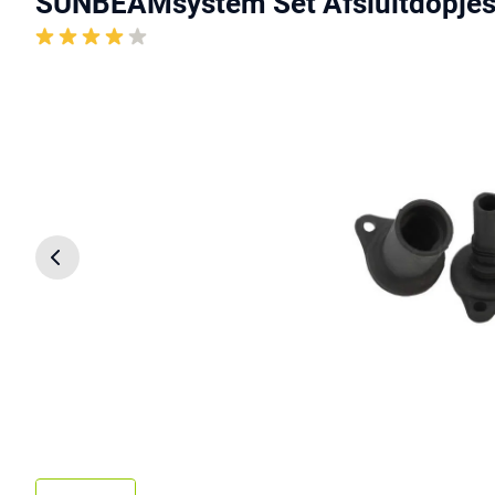
SUNBEAMsystem Set Afsluitdopjes