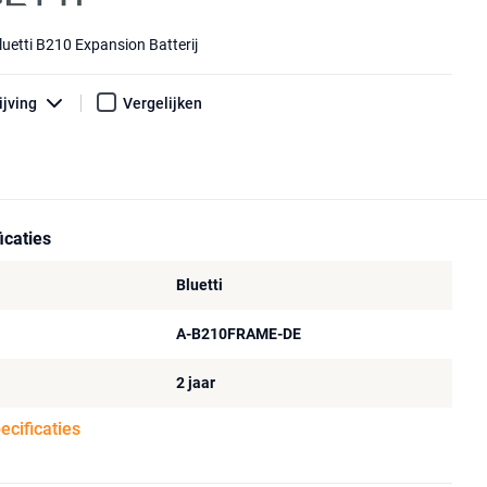
luetti B210 Expansion Batterij
ijving
Vergelijken
icaties
Bluetti
A-B210FRAME-DE
2 jaar
pecificaties