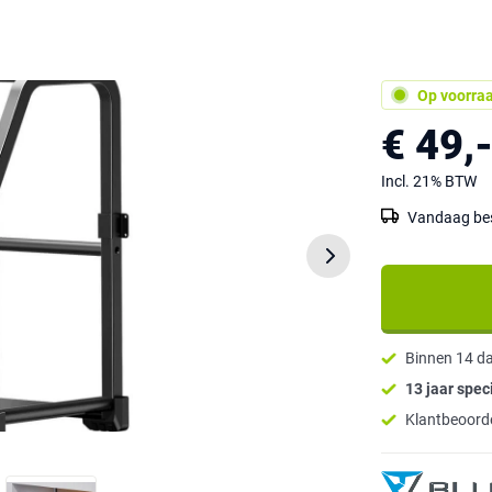
Op voorra
€ 49,
Incl. 21% BTW
Vandaag best
Binnen 14 d
13 jaar speci
Klantbeoorde