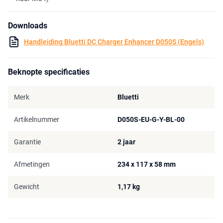
Downloads
Handleiding Bluetti DC Charger Enhancer D050S (Engels)
Beknopte specificaties
Merk
Bluetti
Artikelnummer
D050S-EU-G-Y-BL-00
Garantie
2 jaar
Afmetingen
234 x 117 x 58 mm
Gewicht
1,17 kg