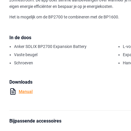
zonnestroom. De app doet slimme aanbevelingen over wanneer je het 
eigen energie efficiënter en bespaar je op je energiekosten.
Het is mogelijk om de BP2700 te combineren met de BP1600.
In de doos
Anker SOLIX BP2700 Expansion Battery
L-vo
Vaste beugel
Expa
Schroeven
Hand
Downloads
Manual
Bijpassende accessoires