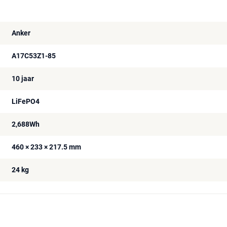
Anker
A17C53Z1-85
10 jaar
LiFePO4
2,688Wh
460 × 233 × 217.5 mm
24 kg