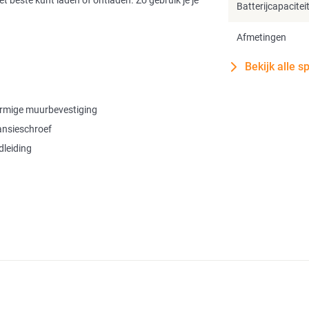
beste kunt laden of ontladen. Zo gebruik je je
Batterijcapacitei
Afmetingen
Bekijk alle s
rmige muurbevestiging
nsieschroef
leiding