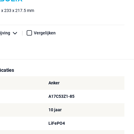
 x 233 x 217.5 mm
ijving
Vergelijken
icaties
Anker
A17C53Z1-85
10 jaar
LiFePO4