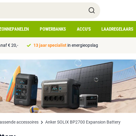
ZONNEPANELEN
POWERBANKS
ACCU'S
LAADREGELAARS
naf € 20,-
13 jaar specialist
in energieopslag
passende accessoires
Anker SOLIX BP2700 Expansion Battery