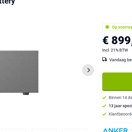
tery
Op voorra
€ 899
Incl. 21% BTW
Vandaag best
Binnen 14 d
13 jaar speci
Klantbeoorde