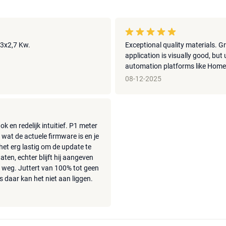
l 3x2,7 Kw.
Exceptional quality materials. G
application is visually good, but
automation platforms like Home 
08-12-2025
k en redelijk intuitief. P1 meter
n wat de actuele firmware is en je
 het erg lastig om de update te
aten, echter blijft hij aangeven
ig weg. Juttert van 100% tot geen
s daar kan het niet aan liggen.