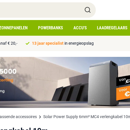
ZONNEPANELEN
POWERBANKS
ACCU'S
LAADREGELAARS
naf € 20,-
13 jaar specialist
in energieopslag
passende accessoires
Solar Power Supply 6mm² MC4 verlengkabel 10