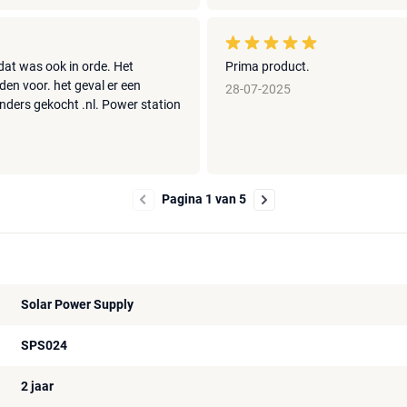
dat was ook in orde. Het
Prima product.
en voor. het geval er een
28-07-2025
anders gekocht .nl. Power station
Pagina 1 van 5
Solar Power Supply
SPS024
2 jaar