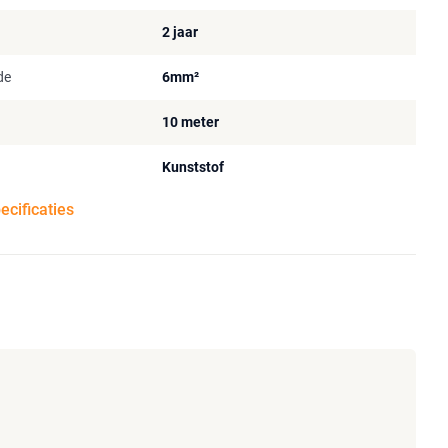
2 jaar
de
6mm²
10 meter
Kunststof
pecificaties