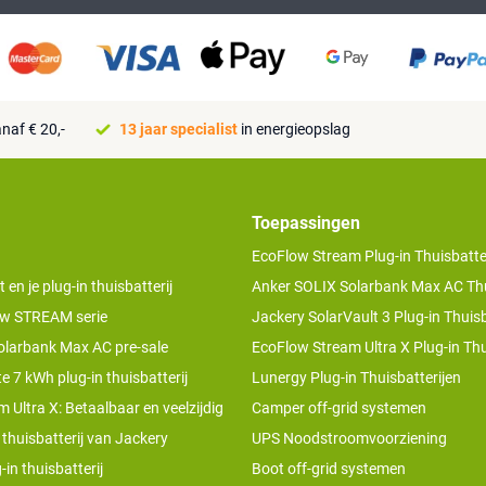
naf € 20,-
13 jaar specialist
in energieopslag
Toepassingen
EcoFlow Stream Plug-in Thuisbatter
n je plug-in thuisbatterij
Anker SOLIX Solarbank Max AC Thu
w STREAM serie
Jackery SolarVault 3 Plug-in Thuisb
olarbank Max AC pre-sale
EcoFlow Stream Ultra X Plug-in Thu
te 7 kWh plug-in thuisbatterij
Lunergy Plug-in Thuisbatterijen
 Ultra X: Betaalbaar en veelzijdig
Camper off-grid systemen
 thuisbatterij van Jackery
UPS Noodstroomvoorziening
-in thuisbatterij
Boot off-grid systemen