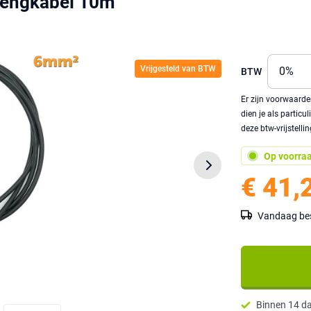
lengkabel 10m
Vrijgesteld van BTW
BTW
Er zijn voorwaarde
dien je als partic
deze btw-vrijstelli
Op voorra
€ 41,
Vandaag best
Binnen 14 d