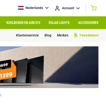
Nederlands
Account
KOELBOXEN EN AIRCO'S
SOLAR LIGHTS
ACCESSOIRES
Klantenservice
Blog
Merken
Tweedekans
m