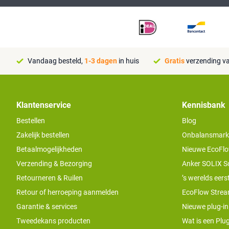
Vandaag besteld,
1-3 dagen
in huis
Gratis
verzending va
Klantenservice
Kennisbank
Bestellen
Blog
Zakelijk bestellen
Onbalansmarkt e
Betaalmogelijkheden
Nieuwe EcoFlo
Verzending & Bezorging
Anker SOLIX S
Retourneren & Ruilen
’s werelds eers
Retour of herroeping aanmelden
EcoFlow Stream
Garantie & services
Nieuwe plug-in
Tweedekans producten
Wat is een Plug