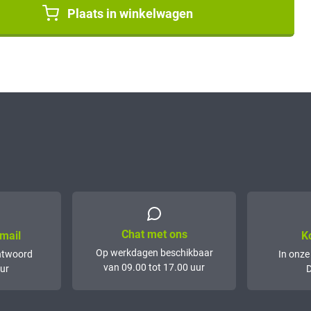
Plaats in winkelwagen
Chat met ons
mail
K
Op werkdagen beschikbaar
ntwoord
In onze
van 09.00 tot 17.00 uur
ur
D