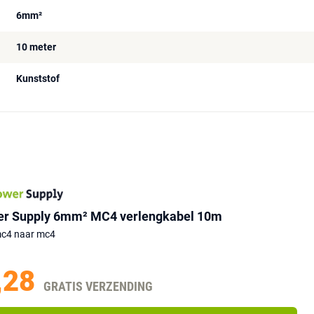
6mm²
10 meter
Kunststof
er Supply 6mm² MC4 verlengkabel 10m
mc4 naar mc4
,28
GRATIS VERZENDING