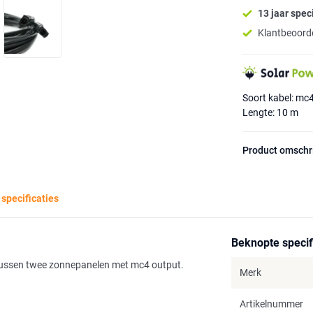
13 jaar speci
Klantbeoorde
Soort kabel: mc
Lengte: 10 m
Product omschr
 specificaties
Beknopte specif
tussen twee zonnepanelen met mc4 output.
Merk
Artikelnummer