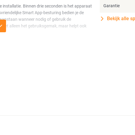
Garantie
 installatie. Binnen drie seconden is het apparaat
svriendelijke Smart App-besturing bedien je de
Bekijk alle s
en aanstaan wanneer nodig of gebruik de
 niet alleen het gebruiksgemak, maar helpt ook
arbank 2-serie en is uitsluitend compatibel met
Wi-Fi of Bluetooth, zodat je altijd de beste
omverbruik, terwijl je profiteert van een veilige,