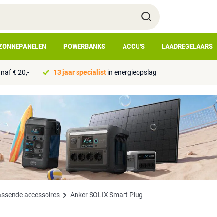
ZONNEPANELEN
POWERBANKS
ACCU'S
LAADREGELAARS
naf € 20,-
13 jaar specialist
in energieopslag
assende accessoires
Anker SOLIX Smart Plug