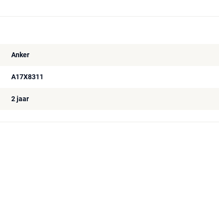
Anker
A17X8311
2 jaar