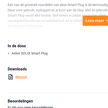
Een van de grootste voordelen van deze Smart Plug is de eenvoudige
klaar voor gebruik: inpluggen en je kunt aan de slag. Met de gebruik
Smart Plug vanaf elke locatie. Stel timers in zodat apparaten alle
Lees meer
countdownfunctie om ze automatisch uit te schakelen. Dit verhoogt
om energie te besparen.
De Anker SOLIX Smart Plug is speciaal ontworpen voor de SOLIX Sol
deze reeks. Je kunt kiezen uit verschillende verbindingsopties, zoals 
verbinding hebt voor jouw situatie.
In de doos
Anker SOLIX Smart Plug
Met de Anker SOLIX Smart Plug houd je eenvoudig controle over je stro
efficiënte en duurzame oplossing.
Downloads
Manual
Beoordelingen
Er zijn nog geen beoordelingen