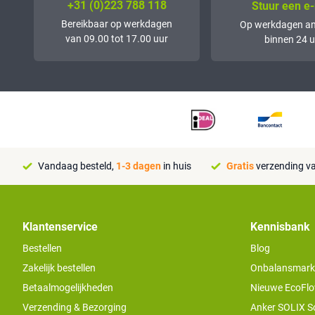
+31 (0)223 788 118
Stuur een e-
Bereikbaar op werkdagen
Op werkdagen a
van 09.00 tot 17.00 uur
binnen 24 u
Vandaag besteld,
1-3 dagen
in huis
Gratis
verzending va
Klantenservice
Kennisbank
Bestellen
Blog
Zakelijk bestellen
Onbalansmarkt e
Betaalmogelijkheden
Nieuwe EcoFlo
Verzending & Bezorging
Anker SOLIX S