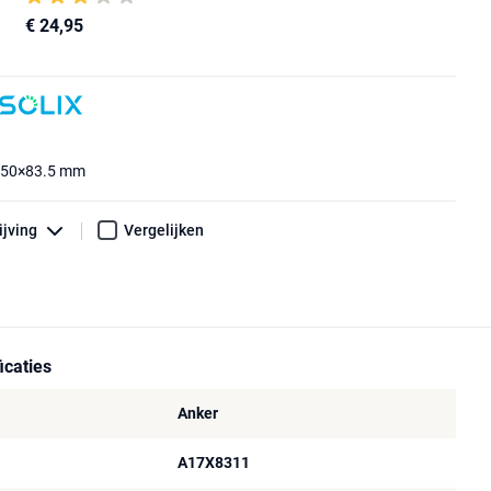
€ 24,95
×50×83.5 mm
ijving
Vergelijken
icaties
Anker
A17X8311