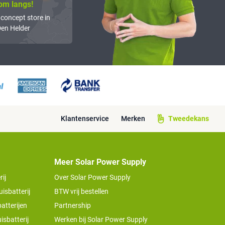
om langs!
 concept store in
en Helder
Klantenservice
Merken
Tweedekans
Meer Solar Power Supply
ij
Over Solar Power Supply
isbatterij
BTW vrij bestellen
atterijen
Partnership
isbatterij
Werken bij Solar Power Supply