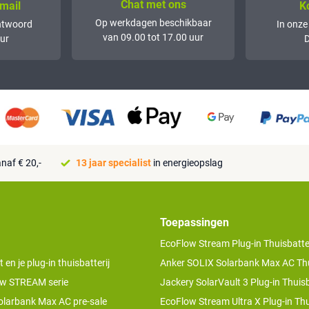
Chat met ons
mail
K
Op werkdagen beschikbaar
ntwoord
In onze
van 09.00 tot 17.00 uur
ur
D
naf € 20,-
13 jaar specialist
in energieopslag
Toepassingen
EcoFlow Stream Plug-in Thuisbatter
n je plug-in thuisbatterij
Anker SOLIX Solarbank Max AC Thu
w STREAM serie
Jackery SolarVault 3 Plug-in Thuisb
olarbank Max AC pre-sale
EcoFlow Stream Ultra X Plug-in Thu